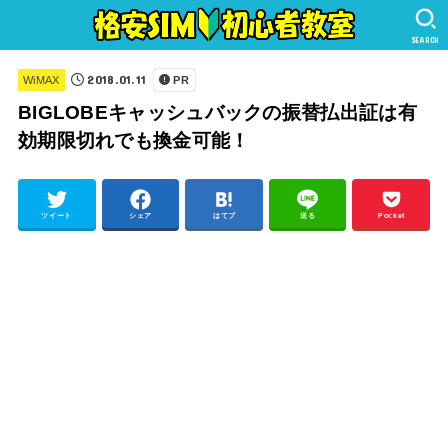
SEARCH
2018.01.11
WiMAX
PR
BIGLOBEキャッシュバックの振替払出証は有
効期限切れでも換金可能！
ツイート
シェア
はてブ
送る
Pocket