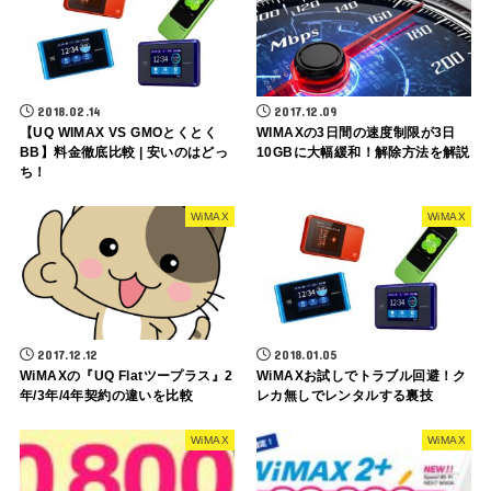
2018.02.14
2017.12.09
【UQ WIMAX VS GMOとくとく
WIMAXの3日間の速度制限が3日
BB】料金徹底比較 | 安いのはどっ
10GBに大幅緩和！解除方法を解説
ち！
WiMAX
WiMAX
2017.12.12
2018.01.05
WiMAXの『UQ Flatツープラス』2
WiMAXお試しでトラブル回避！ク
年/3年/4年契約の違いを比較
レカ無しでレンタルする裏技
WiMAX
WiMAX