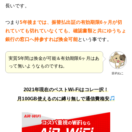
長いです。
つまり
5年後までは、振替払出証の有効期限6ヶ月が切
れていても切れていなくても、確認書類と共にゆうちょ
銀行の窓口へ持参すれば換金可能
という事です。
実質5年間は換金が可能＆有効期限6ヶ月はあ
って無いようなものですね。
節約ねこ
2021年現在のベストWi-Fiはコレ一択！
月100GB使えるのに縛り無しで通信費格安