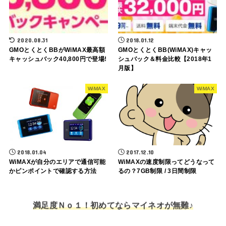
2020.08.31
2018.01.12
GMOとくとくBBがWiMAX最高額
GMOとくとくBB(WiMAX)キャッ
キャッシュバック40,800円で登場!
シュバック＆料金比較【2018年1
月版】
WiMAX
WiMAX
2018.01.04
2017.12.10
WiMAXが自分のエリアで通信可能
WiMAXの速度制限ってどうなって
かピンポイントで確認する方法
るの？7GB制限 / 3日間制限
満足度Ｎｏ１！初めてならマイネオが無難♪