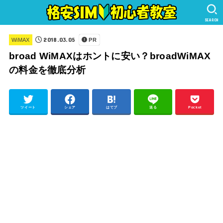
SEARCH
2018.03.05
WiMAX
PR
broad WiMAXはホントに安い？broadWiMAX
の料金を徹底分析
ツイート
シェア
はてブ
送る
Pocket