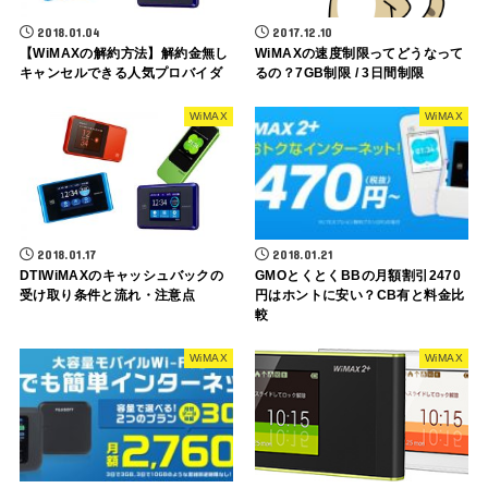
2018.01.04
2017.12.10
【WiMAXの解約方法】解約金無し
WiMAXの速度制限ってどうなって
キャンセルできる人気プロバイダ
るの？7GB制限 / 3日間制限
WiMAX
WiMAX
2018.01.17
2018.01.21
DTIWiMAXのキャッシュバックの
GMOとくとくBBの月額割引2470
受け取り条件と流れ・注意点
円はホントに安い？CB有と料金比
較
WiMAX
WiMAX