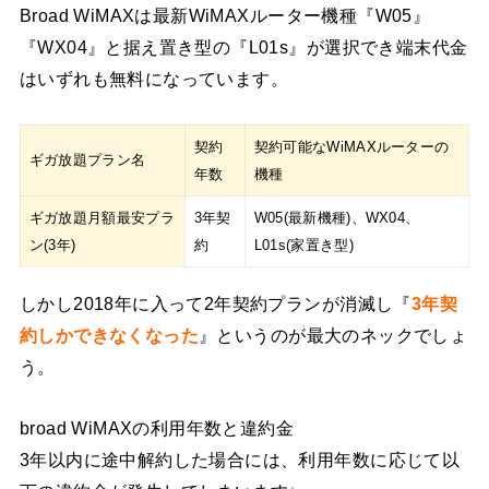
Broad WiMAXは最新WiMAXルーター機種『W05』
『WX04』と据え置き型の『L01s』が選択でき端末代金
はいずれも無料になっています。
契約
契約可能なWiMAXルーターの
ギガ放題プラン名
年数
機種
ギガ放題月額最安プラ
3年契
W05(最新機種)、WX04、
ン(3年)
約
L01s(家置き型)
しかし2018年に入って2年契約プランが消滅し『
3年契
約しかできなくなった
』というのが最大のネックでしょ
う。
broad WiMAXの利用年数と違約金
3年以内に途中解約した場合には、利用年数に応じて以