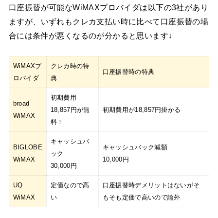
口座振替が可能なWiMAXプロバイダは以下の3社があり
ますが、いずれもクレカ支払い時に比べて口座振替の場
合には条件が悪くなるのが分かると思います↓
WiMAXプ
クレカ時の特
口座振替時の特典
ロバイダ
典
初期費用
broad
18,857円が無
初期費用が18,857円掛かる
WiMAX
料！
キャッシュバ
BIGLOBE
キャッシュバック減額
ック
WiMAX
10,000円
30,000円
UQ
定価なので高
口座振替時デメリットはないがそ
WiMAX
い
もそも定価で高いので論外