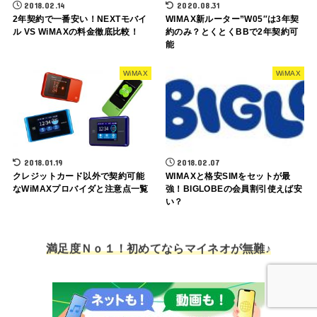
2018.02.14
2020.08.31
2年契約で一番安い！NEXTモバイ
WIMAX新ルーター”W05″は3年契
ル VS WiMAXの料金徹底比較！
約のみ？とくとくBBで2年契約可
能
WiMAX
WiMAX
2018.01.19
2018.02.07
クレジットカード以外で契約可能
WIMAXと格安SIMをセットが最
なWiMAXプロバイダと注意点一覧
強！BIGLOBEの会員割引使えば安
い？
満足度Ｎｏ１！初めてならマイネオが無難♪