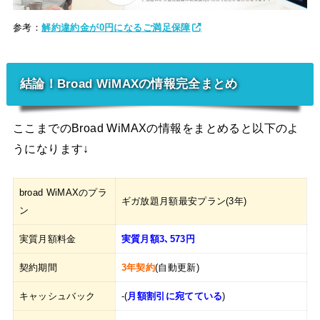
参考：
解約違約金が0円になるご満足保障
結論！Broad WiMAXの情報完全まとめ
ここまでのBroad WiMAXの情報をまとめると以下のよ
うになります↓
broad WiMAXのプラ
ギガ放題月額最安プラン(3年)
ン
実質月額料金
実質月額3､573円
契約期間
3年契約
(自動更新)
キャッシュバック
-(
月額割引に宛てている
)