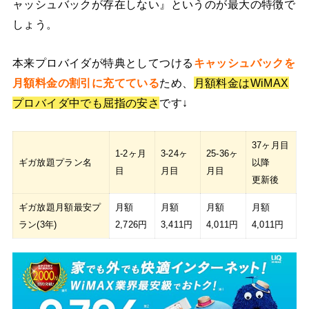
ャッシュバックが存在しない』というのが最大の特徴で
しょう。
本来プロバイダが特典としてつける
キャッシュバックを
月額料金の割引に充てている
ため、
月額料金はWiMAX
プロバイダ中でも屈指の安さ
です↓
37ヶ月目
1-2ヶ月
3-24ヶ
25-36ヶ
ギガ放題プラン名
以降
目
月目
月目
更新後
ギガ放題月額最安プ
月額
月額
月額
月額
ラン(3年)
2,726円
3,411円
4,011円
4,011円