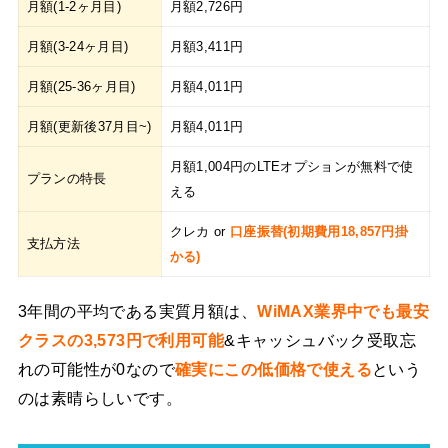
月額(1-2ヶ月目)
月額2,726円
月額(3-24ヶ月目)
月額3,411円
月額(25-36ヶ月目)
月額4,011円
月額(更新後37月目~)
月額4,011円
月額1,004円のLTEオプションが無料で使
プランの特長
える
クレカ or
口座振替(初期費用18,857円掛
支払方法
かる)
3年間の平均である実質月額は、
WiMAX業界中でも最安
クラスの3,573円で利用可能
&キャッシュバック受取忘
れの可能性が0なので
確実にこの低価格で使える
という
のは素晴らしいです。