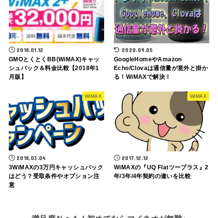
2018.01.12
2020.09.05
GMOとくとくBB(WiMAX)キャッ
GoogleHomeやAmazon
シュバック＆料金比較【2018年1
Echo/Clovaは通信量が意外と掛か
月版】
る！WiMAXで解決！
WiMAX
WiMAX
2018.03.04
2017.12.12
3WiMAXの3万円キャッシュバック
WiMAXの『UQ Flatツープラス』2
はどう？受取条件やオプション注
年/3年/4年契約の違いを比較
意
満足度Ｎｏ１！初めてならマイネオが無難♪