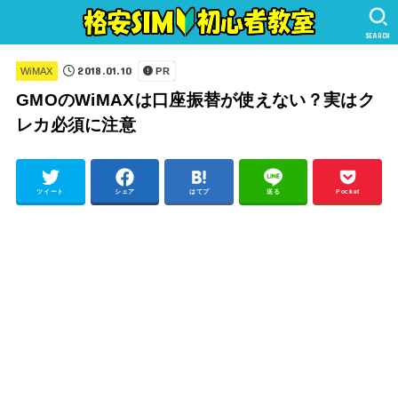
SEARCH
2018.01.10
WiMAX
PR
GMOのWiMAXは口座振替が使えない？実はク
レカ必須に注意
ツイート
シェア
はてブ
送る
Pocket