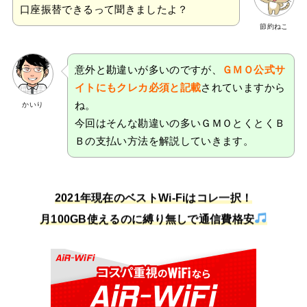
口座振替できるって聞きましたよ？
節約ねこ
意外と勘違いが多いのですが、
ＧＭＯ公式サ
イトにもクレカ必須と記載
されていますから
ね。
かいり
今回はそんな勘違いの多いＧＭＯとくとくＢ
Ｂの支払い方法を解説していきます。
2021年現在のベストWi-Fiはコレ一択！
月100GB使えるのに縛り無しで通信費格安