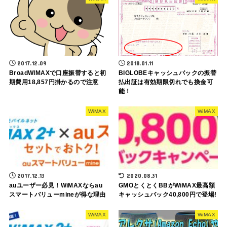
2017.12.09
2018.01.11
BroadWIMAXで口座振替すると初
BIGLOBEキャッシュバックの振替
期費用18,857円掛かるので注意
払出証は有効期限切れでも換金可
能！
WiMAX
WiMAX
2017.12.13
2020.08.31
auユーザー必見！WiMAXならau
GMOとくとくBBがWiMAX最高額
スマートバリューmineが得な理由
キャッシュバック40,800円で登場!
WiMAX
WiMAX