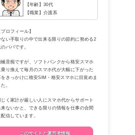
【年齢】30代
【職業】介護系
【プロフィール】
少ない手取りの中で出来る限りの節約に努める2
児のパパです。
機械音痴ですが、ソフトバンクから格安スマホ
に乗り換えて毎月のスマホ代が大幅に下がった
事をきっかけに格安SIM・格安スマホに目覚めま
した。
同じく家計が厳しい人にスマホ代からサポート
出来ないかと、できる限りの情報を仕事の合間
に配信しています。
このサイトと運営者情報