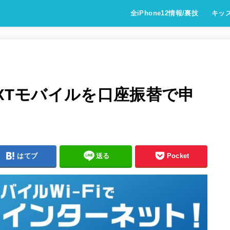
全iPhone12情報/裏技
キッ
EXTモバイルを口座振替で申
はてブ
送る
Pocket