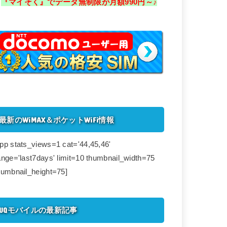
『マイそく』でデータ無制限が月額990円～♪
最新のWiMAX＆ポケットWiFi情報
pp stats_views=1 cat='44,45,46'
ange='last7days' limit=10 thumbnail_width=75
humbnail_height=75]
UQモバイルの最新記事