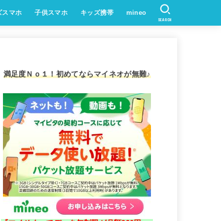
ズスマホ
子供スマホ
キッズ携帯
mineo
SEARCH
満足度Ｎｏ１！初めてならマイネオが無難♪