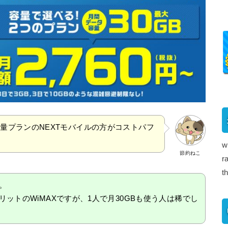
容量プランのNEXTモバイルの方がコストパフ
w
節約ねこ
r
t
。
ットのWiMAXですが、1人で月30GBも使う人は稀でし