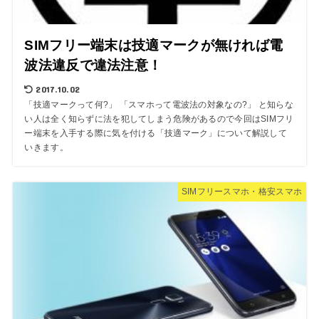
SIMフリー端末は技適マークが無ければ電
波法違反で違法注意！
2017.10.02
「技適マークって何?」 「スマホって電波法の対象なの?」 と知らな
い人は全く知らずに法を犯してしまう危険があるので今回はSIMフリ
ー端末を入手する際に気を付ける「技適マーク」について解説して
いきます。
SIMフリースマホ・格安スマホ