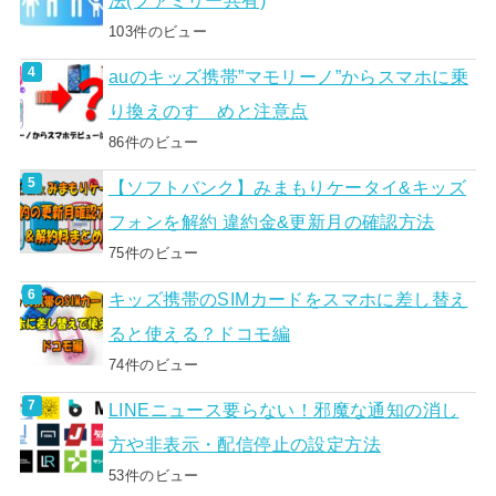
103件のビュー
auのキッズ携帯”マモリーノ”からスマホに乗
り換えのすゝめと注意点
86件のビュー
【ソフトバンク】みまもりケータイ&キッズ
フォンを解約 違約金&更新月の確認方法
75件のビュー
キッズ携帯のSIMカードをスマホに差し替え
ると使える？ドコモ編
74件のビュー
LINEニュース要らない！邪魔な通知の消し
方や非表示・配信停止の設定方法
53件のビュー