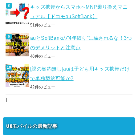
キッズ携帯からスマホへMNP乗り換えマニ
ュアル【ドコモauSoftBank】
51件のビュー
auとSoftBankの”4年縛り”に騙されるな！3つ
のデメリットと注意点
48件のビュー
[親の契約無し]auは子ども用キッズ携帯だけ
で単独契約可能か?
42件のビュー
]
UQモバイルの最新記事