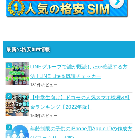
最新の格安SIM情報
LINEグループで誰が既読したか確認する方
法 | LINE Lite＆既読チェッカー
181件のビュー
【中学生向け】ドコモの人気スマホ機種&料
金ランキング【2022年版】
153件のビュー
年齢制限の子供のiPhone用Apple IDの作成方
法(ファミリー共有)