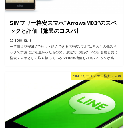
SIMフリー格安スマホ”ArrowsM03″のスペ
ックと評価【驚異のコスパ】
2018.12.18
一昔前は格安SIMでセット購入できる”格安スマホ”は型落ちの低スペ
ックで実用には程遠かったものの、最近では格安SIMの知名度と共に
格安スマホとして取り扱っているAndroid機種も相当スペックが高...
SIMフリースマホ・格安スマホ