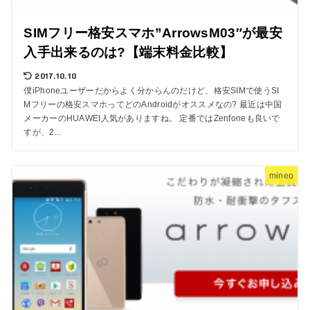
SIMフリー格安スマホ”ArrowsM03″が最安
入手出来るのは?【端末料金比較】
2017.10.10
僕iPhoneユーザーだからよく分からんのだけど、格安SIMで使うSI
Mフリーの格安スマホってどのAndroidがオススメなの? 最近は中国
メーカーのHUAWEI人気がありますね。 定番ではZenfoneも良いで
すが、2...
mineo