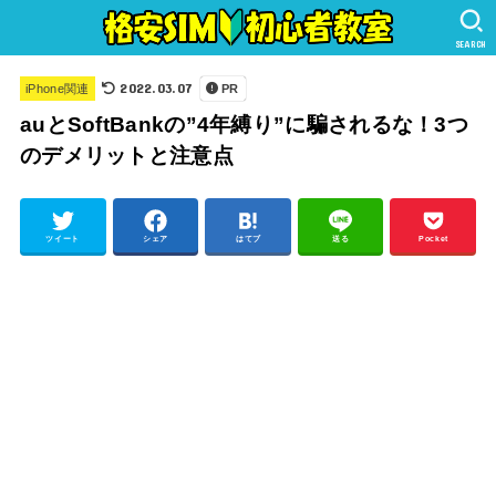
SEARCH
2022.03.07
iPhone関連
PR
auとSoftBankの”4年縛り”に騙されるな！3つ
のデメリットと注意点
ツイート
シェア
はてブ
送る
Pocket