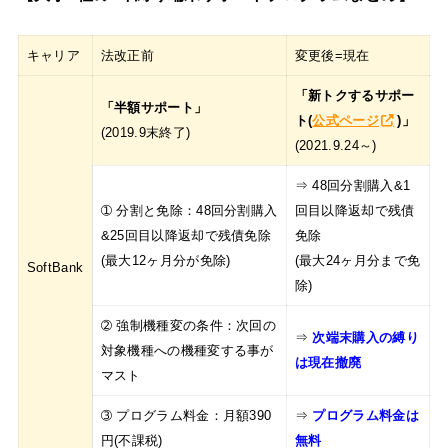
キャリア
法改正前
変更後=現在
「新トクするサポー
「半額サポート」
ト(
公式ページ
)」
(2019.9末終了)
(2021.9.24～)
⇒ 48回分割購入&1
➀ 分割と免除：48回分割購入
回目以降返却で残債
&25回目以降返却で残債免除
免除
(最大12ヶ月分が免除)
(最大24ヶ月分まで免
SoftBank
除)
➁ 強制機種変の条件：次回の
⇒
次端末購入の縛り
対象機種への機種変する事が
は現在撤廃
マスト
➂ プログラム料金：月額390
⇒
プログラム料金は
円(不課税)
無料