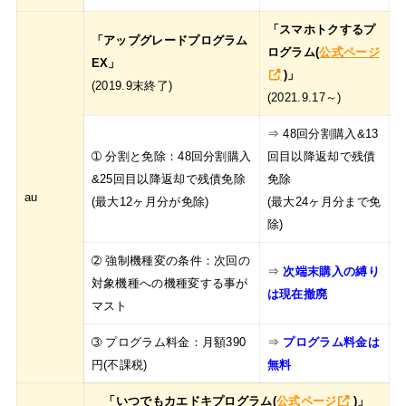
「スマホトクするプ
「アップグレードプログラム
ログラム(
公式ページ
EX」
)」
(2019.9末終了)
(2021.9.17～)
⇒ 48回分割購入&13
➀ 分割と免除：48回分割購入
回目以降返却で残債
&25回目以降返却で残債免除
免除
au
(最大12ヶ月分が免除)
(最大24ヶ月分まで免
除)
➁ 強制機種変の条件：次回の
⇒
次端末購入の縛り
対象機種への機種変する事が
は現在撤廃
マスト
➂ プログラム料金：月額390
⇒
プログラム料金は
円(不課税)
無料
「いつでもカエドキプログラム(
公式ページ
)」