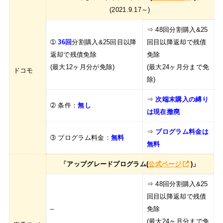
(2021.9.17～)
⇒ 48回分割購入&25
➀
36回
分割購入&25回目以降
回目以降返却で残債
返却で残債免除
免除
(最大12ヶ月分が免除)
(最大24ヶ月分まで免
ドコモ
除)
⇒
次端末購入の縛り
➁ 条件：
無し
は現在撤廃
⇒
プログラム料金は
➂ プログラム料金：
無料
無料
「アップグレードプログラム(
公式ページ
)」
⇒ 48回分割購入&25
回目以降返却で残債
–
免除
(最大24ヶ月分まで免