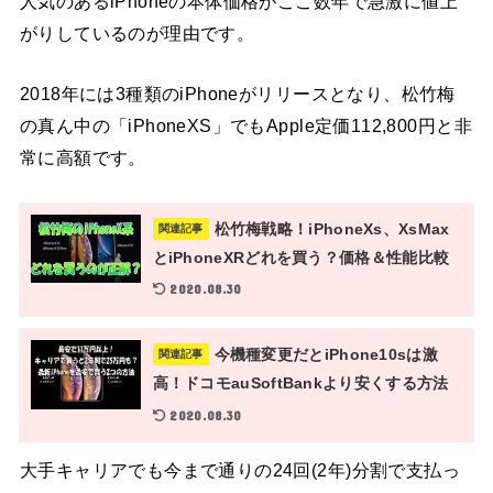
人気のあるiPhoneの本体価格がここ数年で急激に値上
がりしているのが理由です。
2018年には3種類のiPhoneがリリースとなり、松竹梅
の真ん中の「iPhoneXS」でもApple定価112,800円と非
常に高額です。
松竹梅戦略！iPhoneXs、XsMax
関連記事
とiPhoneXRどれを買う？価格＆性能比較
2020.08.30
今機種変更だとiPhone10sは激
関連記事
高！ドコモauSoftBankより安くする方法
2020.08.30
大手キャリアでも今まで通りの24回(2年)分割で支払っ