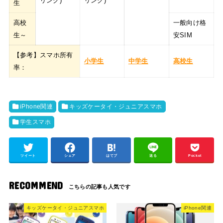
リング)
リング)
生
高校
一般向け格
生～
安SIM
【参考】スマホ所有
小学生
中学生
高校生
率：
iPhone関連
キッズケータイ・ジュニアスマホ
学生スマホ
ツイート
シェア
はてブ
送る
Pocket
RECOMMEND
キッズケータイ・ジュニアスマホ
iPhone関連