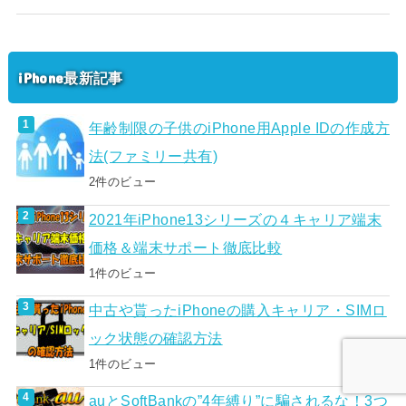
iPhone最新記事
年齢制限の子供のiPhone用Apple IDの作成方
法(ファミリー共有)
2件のビュー
2021年iPhone13シリーズの４キャリア端末
価格＆端末サポート徹底比較
1件のビュー
中古や貰ったiPhoneの購入キャリア・SIMロ
ック状態の確認方法
1件のビュー
auとSoftBankの”4年縛り”に騙されるな！3つ