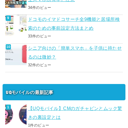
34件のビュー
ドコモのイマドコサーチ全9機能と居場所検
索のための事前設定方法まとめ
33件のビュー
シニア向けの「簡単スマホ」を子供に持たせ
るのは微妙？
32件のビュー
UQモバイルの最新記事
【UQモバイル】CMのガチャピンとムック驚
きの裏設定とは
1件のビュー