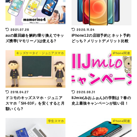
2021.07.28
2020.11.04
auの親回線を解約/乗り換えでキッ
iPhone12の店頭予約とネット予約
ズ携帯(マモリーノ)は使える?
どっち？メリットデメリット比較
キッズケータイ・ジュニアスマホ
iPhone関連
2018.04.27
2020.08.31
ドコモのキッズスマホ・ジュニア
IIJmio(みおふぉん)の学割は？春の
スマホ「SH-03F」を安くすると月
史上最強キャンペーンが狙い目！
額いくら?
学生スマホ
iPhone関連