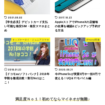
2021.08.02
2017.10.23
【学生必見】デビットカード支払
AppleストアでiPhoneXの店舗毎
い可能な格安SIM・格安スマホまと
の在庫を確認&ピックアップ予約す
め
る方法
キッズケータイ・ジュニアスマホ
iPhone関連
2018.01.23
2020.08.31
【ドコモauソフトバンク】2018年
今iPhone5sが実質0円や一括0円で
学割を徹底比較！割引No1はこ
使える！UQ＆Y!モバイル編
こ！
満足度Ｎｏ１！初めてならマイネオが無難♪