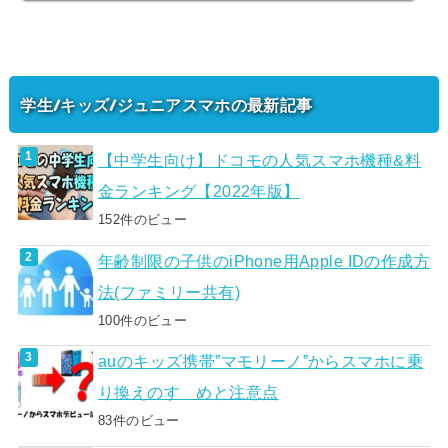
学生/キッズ/ジュニアスマホの最新記事
【中学生向け】ドコモの人気スマホ機種&料
金ランキング【2022年版】
152件のビュー
年齢制限の子供のiPhone用Apple IDの作成方
法(ファミリー共有)
100件のビュー
auのキッズ携帯”マモリーノ”からスマホに乗
り換えのすゝめと注意点
83件のビュー