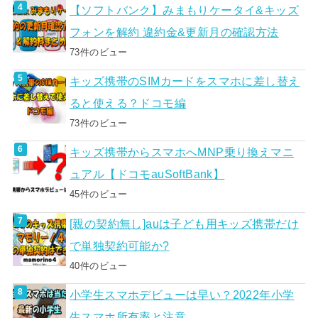
【ソフトバンク】みまもりケータイ&キッズ
フォンを解約 違約金&更新月の確認方法
73件のビュー
キッズ携帯のSIMカードをスマホに差し替え
ると使える？ドコモ編
73件のビュー
キッズ携帯からスマホへMNP乗り換えマニ
ュアル【ドコモauSoftBank】
45件のビュー
[親の契約無し]auは子ども用キッズ携帯だけ
で単独契約可能か?
40件のビュー
小学生スマホデビューは早い？2022年小学
生スマホ所有率と注意