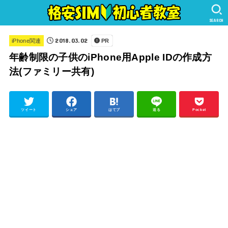
SEARCH
2018.03.02
iPhone関連
PR
年齢制限の子供のiPhone用Apple IDの作成方
法(ファミリー共有)
ツイート
シェア
はてブ
送る
Pocket