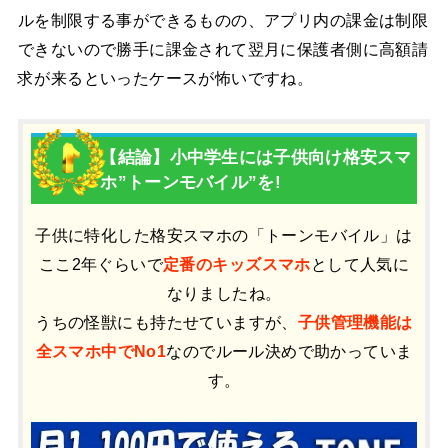
ルを制限する事ができるものの、アプリ内の課金は制限
できないので勝手に課金されて翌月に保護者側に高額請
求が来るといったケースが怖いですね。
【結論】小中学生には子供向け格安スマ
ホ”トーンモバイル”を!
子供に特化した格安スマホの「トーンモバイル」は
ここ2年ぐらいで
定番のキッズスマホ
として人気に
なりましたね。
うちの怪獣にも持たせていますが、
子供管理機能は
全スマホ中でNo1
なのでルール決めで助かっていま
す。