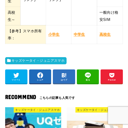
生
高校
一般向け格
生～
安SIM
【参考】スマホ所有
小学生
中学生
高校生
率：
キッズケータイ・ジュニアスマホ
ツイート
シェア
はてブ
送る
Pocket
RECOMMEND
キッズケータイ・ジュニアスマホ
キッズケータイ・ジュニアスマホ