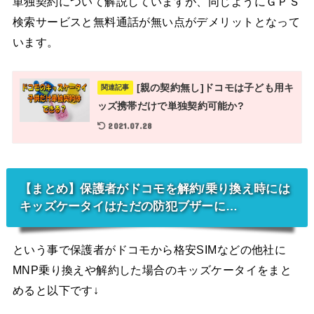
単独契約について解説していますが、同じようにＧＰＳ
検索サービスと無料通話が無い点がデメリットとなって
います。
[親の契約無し]ドコモは子ども用キ
関連記事
ッズ携帯だけで単独契約可能か?
2021.07.28
【まとめ】保護者がドコモを解約/乗り換え時には
キッズケータイはただの防犯ブザーに…
という事で保護者がドコモから格安SIMなどの他社に
MNP乗り換えや解約した場合のキッズケータイをまと
めると以下です↓