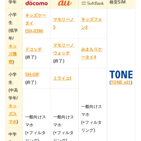
学年
格安SIM
小学
キッズケー
マモリーノ
キッズフォ
生
タイ
5
ン2
(低学
(SH-03M)
年/
マモリーノ
キッ
ドコッチ
みまもりケ
ウォッチ
ズ携
(終了)
ータイ4
(終了)
帯
)
小学
SH-03F
ミライエf
生
(終了)
(
TONE e21
)
(中高
学年/
キッ
一般向けス
ズス
マホ
一般向けス
一般向けス
マホ
)
(+フィルタ
マホ
マホ
リング)
(+フィルタ
(+フィルタ
中学
リング)
リング)