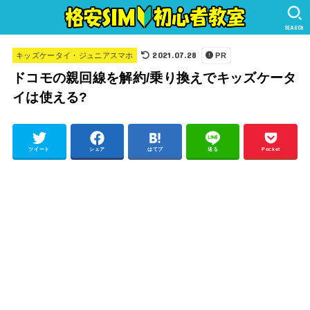
SEARCH
2021.07.28
キッズケータイ・ジュニアスマホ
PR
ドコモの親回線を解約/乗り換えでキッズケータ
イは使える?
ツイート
シェア
はてブ
送る
Pocket