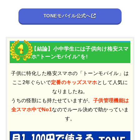
TONEモバイル公式へ
【結論】小中学生には子供向け格安スマ
ホ”トーンモバイル”を!
子供に特化した格安スマホの「トーンモバイル」は
ここ2年ぐらいで
定番のキッズスマホ
として人気に
なりましたね。
うちの怪獣にも持たせていますが、
子供管理機能は
全スマホ中でNo1
なのでルール決めで助かっていま
す。