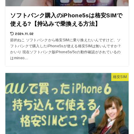
ソフトバンク購入のiPhone5sは格安SIMで
使える?【持込みで乗換える方法】
2024.11.02
節約ねこ ソフトバンクから格安SIMに乗り換えたいんですけど、ソ
フトバンクで購入したiPhone5sが使える格安SIMは無いんですか？
かいり 現在ソフトバンク版iPhone5s/5cの動作確認がされているの
はmineo...
格安SIM