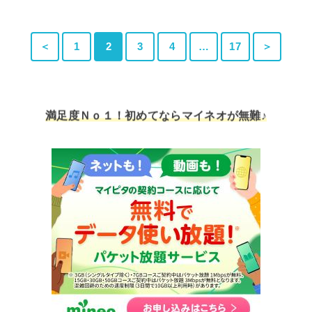
＜
1
2
3
4
…
17
＞
満足度Ｎｏ１！初めてならマイネオが無難♪