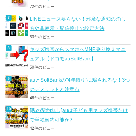
72件のビュー
LINEニュース要らない！邪魔な通知の消し
方や非表示・配信停止の設定方法
53件のビュー
キッズ携帯からスマホへMNP乗り換えマニ
ュアル【ドコモauSoftBank】
50件のビュー
auとSoftBankの”4年縛り”に騙されるな！3つ
のデメリットと注意点
48件のビュー
[親の契約無し]auは子ども用キッズ携帯だけ
で単独契約可能か?
42件のビュー