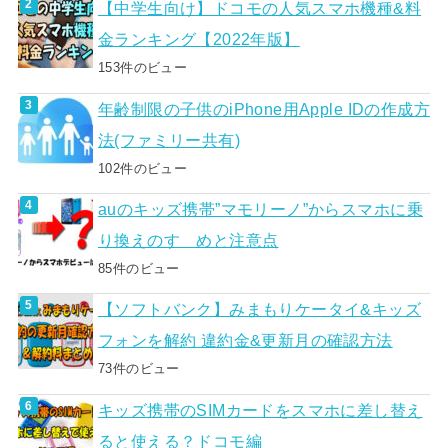
【中学生向け】ドコモの人気スマホ機種&料
金ランキング【2022年版】
153件のビュー
年齢制限の子供のiPhone用Apple IDの作成方
法(ファミリー共有)
102件のビュー
auのキッズ携帯”マモリーノ”からスマホに乗
り換えのすゝめと注意点
85件のビュー
【ソフトバンク】みまもりケータイ&キッズ
フォンを解約 違約金&更新月の確認方法
73件のビュー
キッズ携帯のSIMカードをスマホに差し替え
ると使える？ドコモ編