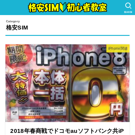
SEARCH
格安SIM
iPhone関連
2018年春商戦でドコモauソフトバンク共iP