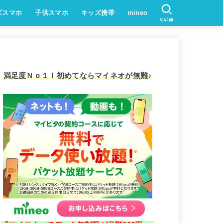
ズスマホ
子供スマホ
キッズ携帯
mineo
SEARCH
満足度Ｎｏ１！初めてならマイネオが無難♪