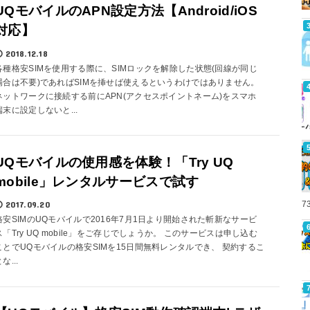
UQモバイルのAPN設定方法【Android/iOS
対応】
2018.12.18
各種格安SIMを使用する際に、SIMロックを解除した状態(回線が同じ
場合は不要)であればSIMを挿せば使えるというわけではありません。
ネットワークに接続する前にAPN(アクセスポイントネーム)をスマホ
端末に設定しないと...
UQモバイルの使用感を体験！「Try UQ
mobile」レンタルサービスで試す
7
2017.09.20
格安SIMのUQモバイルで2016年7月1日より開始された斬新なサービ
ス「Try UQ mobile」をご存じでしょうか。 このサービスは申し込む
ことでUQモバイルの格安SIMを15日間無料レンタルでき、 契約するこ
な...