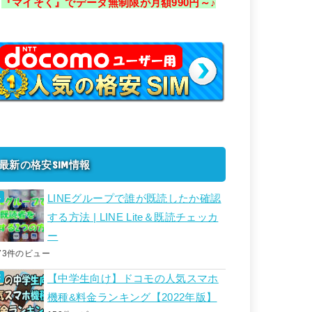
『マイそく』でデータ無制限が月額990円～♪
最新の格安SIM情報
LINEグループで誰が既読したか確認
する方法 | LINE Lite＆既読チェッカ
ー
73件のビュー
【中学生向け】ドコモの人気スマホ
機種&料金ランキング【2022年版】