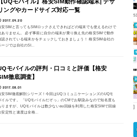
【UQモバイル】格安SIM動作確認端末| テザ
リングやカードサイズ対応一覧
5
2017.09.20
格安SIMと言ってもSIMロックさえできればどの端末でも使えるわけで
はありません。 必ず事前に自分の端末が乗り換え先の格安SIMで動作
確認されている端末かをチェックしておきましょう！ 格安SIM会社の
ページでは自社のSI...
UQモバイルの評判・口コミと評価【格安
SIM徹底調査】
2017.08.01
格安SIM徹底解剖シリーズ！今回はUQコミュニケーションズのUQモ
バイルです。 「UQモバイルだぞっ」のCMでお馴染みなので知名度も
ありますが、UQモバイルは数少ないau回線を利用した格安SIMで回線
]
の安定性と速度は全格...