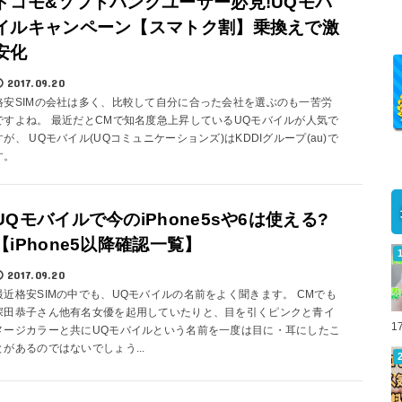
ドコモ&ソフトバンクユーザー必見!UQモバ
イルキャンペーン【スマトク割】乗換えで激
安化
2017.09.20
格安SIMの会社は多く、比較して自分に合った会社を選ぶのも一苦労
ですよね。 最近だとCMで知名度急上昇しているUQモバイルが人気で
すが、 UQモバイル(UQコミュニケーションズ)はKDDIグループ(au)で
す。
UQモバイルで今のiPhone5sや6は使える?
【iPhone5以降確認一覧】
2017.09.20
最近格安SIMの中でも、UQモバイルの名前をよく聞きます。 CMでも
深田恭子さん他有名女優を起用していたりと、目を引くピンクと青イ
1
メージカラーと共にUQモバイルという名前を一度は目に・耳にしたこ
とがあるのではないでしょう...