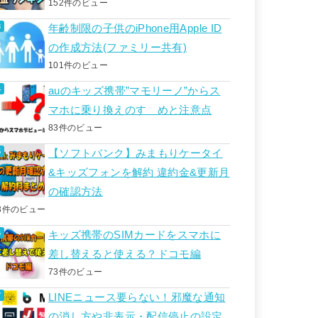
152件のビュー
年齢制限の子供のiPhone用Apple ID
の作成方法(ファミリー共有)
101件のビュー
auのキッズ携帯”マモリーノ”からス
マホに乗り換えのすゝめと注意点
83件のビュー
【ソフトバンク】みまもりケータイ
&キッズフォンを解約 違約金&更新月
の確認方法
3件のビュー
キッズ携帯のSIMカードをスマホに
差し替えると使える？ドコモ編
73件のビュー
LINEニュース要らない！邪魔な通知
の消し方や非表示・配信停止の設定