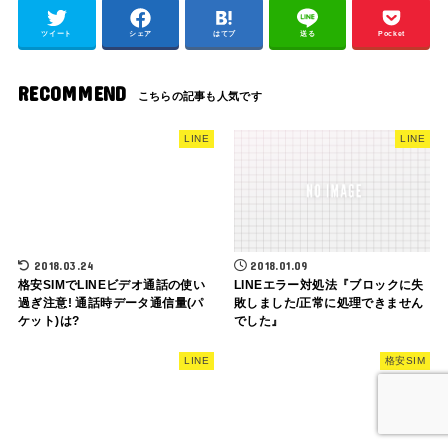
ツイート
シェア
はてブ
送る
Pocket
RECOMMEND
LINE
LINE
2018.03.24
2018.01.09
格安SIMでLINEビデオ通話の使い
LINEエラー対処法『ブロックに失
過ぎ注意! 通話時データ通信量(パ
敗しました/正常に処理できません
ケット)は?
でした』
LINE
格安SIM