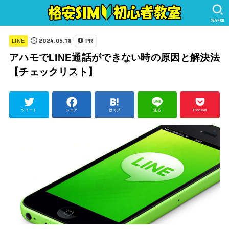
SEARCH
2024.05.18
LINE
PR
アハモでLINE通話ができない時の原因と解決法
【チェックリスト】
ツイート
シェア
はてブ
送る
Pocket