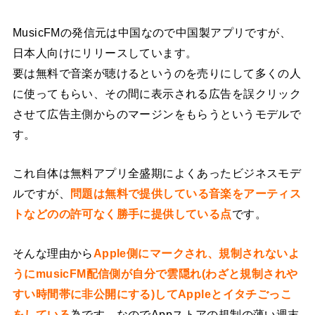
MusicFMの発信元は中国なので中国製アプリですが、
日本人向けにリリースしています。
要は無料で音楽が聴けるというのを売りにして多くの人
に使ってもらい、その間に表示される広告を誤クリック
させて広告主側からのマージンをもらうというモデルで
す。
これ自体は無料アプリ全盛期によくあったビジネスモデ
ルですが、
問題は無料で提供している音楽をアーティス
トなどのの許可なく勝手に提供している点
です。
そんな理由から
Apple側にマークされ、規制されないよ
うにmusicFM配信側が自分で雲隠れ(わざと規制されや
すい時間帯に非公開にする)してAppleとイタチごっこ
をしている
為です。なのでAppストアの規制の薄い週末