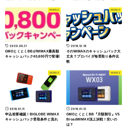
WiMAX
WiMAX
2020.08.31
2018.12.18
GMOとくとくBBがWiMAX最高額
そのWiMAXのキャッシュバック大
キャッシュバック40,800円で登場!
丈夫？プロバイダ毎受取り条件比
較
WiMAX
WiMAX
2018.01.11
2018.01.13
申込前要確認！BIGLOBE WIMAX
GMOとくとくBB『月額割引』VS
キャッシュバック受取条件と流れ
BroadWiMAX頂上決戦！安いの
は？