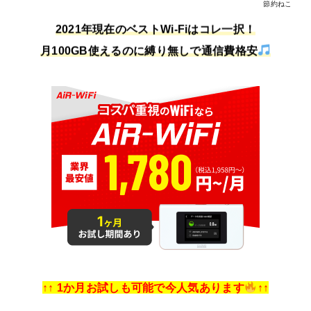
節約ねこ
2021年現在のベストWi-Fiはコレ一択！
月100GB使えるのに縛り無しで通信費格安
↑↑ 1か月お試しも可能で今人気あります
↑↑