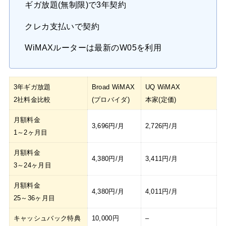
ギガ放題(無制限)で3年契約
クレカ支払いで契約
WiMAXルーターは最新のW05を利用
3年ギガ放題
Broad WiMAX
UQ WiMAX
2社料金比較
(プロバイダ)
本家(定価)
月額料金
3,696円/月
2,726円/月
1～2ヶ月目
月額料金
4,380円/月
3,411円/月
3～24ヶ月目
月額料金
4,380円/月
4,011円/月
25～36ヶ月目
キャッシュバック特典
10,000円
–