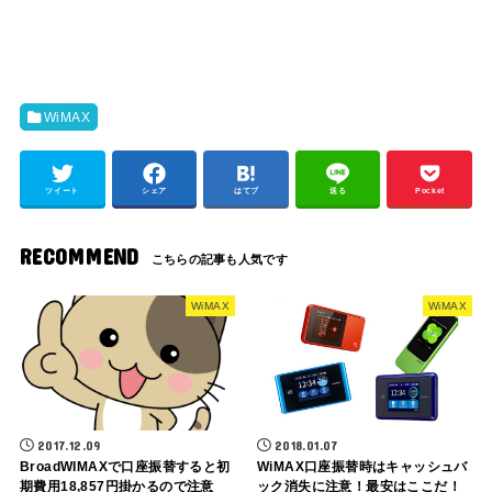
WiMAX
ツイート
シェア
はてブ
送る
Pocket
RECOMMEND
WiMAX
WiMAX
2017.12.09
2018.01.07
BroadWIMAXで口座振替すると初
WiMAX口座振替時はキャッシュバ
期費用18,857円掛かるので注意
ック消失に注意！最安はここだ！