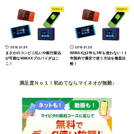
WiMAX
WiMAX
2018.01.09
2018.01.20
まさかのコンビニ払いや銀行振込
WiMAXは2年も3年も使わない！1
が可能なWiMAXプロバイダはこ
年契約で最安で使う方法を徹底比
こ！
較！
満足度Ｎｏ１！初めてならマイネオが無難♪