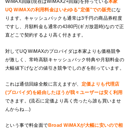
WiMAX回線(現在はWiMAX2+回線)を持っている
本家
UQ WiMAXの利用料金はいわゆる”定価”での販売
にな
ります。キャッシュバックも通常は3千円の商品券程度
ですし、月額料金も通常の4380円(ギガ放題時)なので正
直どこで契約するより高く付きます。
対してUQ WiMAXのプロバイダは本家よりも価格競争
が激しく、常時高額キャッシュバック特典や月額料金の
大幅値下げなどの値引き競争でしのぎを削っています。
これは通信回線全般に言えますが、
定価よりも代理店
(プロバイダ)を経由したほうが我々ユーザーは安く利用
できます。(流石に定価より高く売ったら誰も買いませ
んからね…)
という事で料金面で
Broad WiMAXが大幅に安いので相