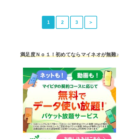
1
2
3
＞
満足度Ｎｏ１！初めてならマイネオが無難♪