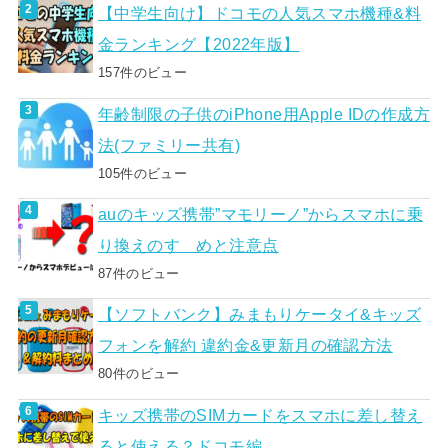
【中学生向け】ドコモの人気スマホ機種&料
金ランキング【2022年版】
157件のビュー
年齢制限の子供のiPhone用Apple IDの作成方
法(ファミリー共有)
105件のビュー
auのキッズ携帯”マモリーノ”からスマホに乗
り換えのすゝめと注意点
87件のビュー
【ソフトバンク】みまもりケータイ&キッズ
フォンを解約 違約金&更新月の確認方法
80件のビュー
キッズ携帯のSIMカードをスマホに差し替え
ると使える？ドコモ編