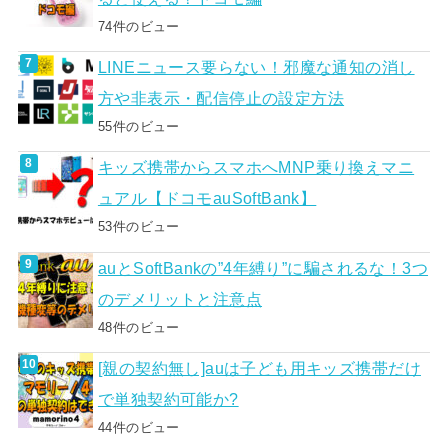
74件のビュー
LINEニュース要らない！邪魔な通知の消し
方や非表示・配信停止の設定方法
55件のビュー
キッズ携帯からスマホへMNP乗り換えマニ
ュアル【ドコモauSoftBank】
53件のビュー
auとSoftBankの”4年縛り”に騙されるな！3つ
のデメリットと注意点
48件のビュー
[親の契約無し]auは子ども用キッズ携帯だけ
で単独契約可能か?
44件のビュー