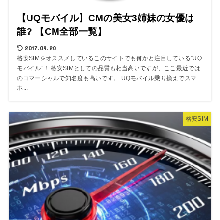
【UQモバイル】CMの美女3姉妹の女優は
誰? 【CM全部一覧】
2017.09.20
格安SIMをオススメしているこのサイトでも何かと注目している”UQ
モバイル”！ 格安SIMとしての品質も相当高いですが、ここ最近では
のコマーシャルで知名度も高いです。 UQモバイル乗り換えでスマ
ホ...
格安SIM