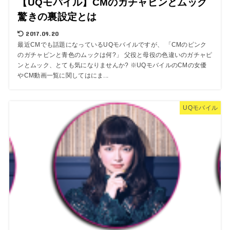
【UQモバイル】CMのガチャピンとムック
驚きの裏設定とは
2017.09.20
最近CMでも話題になっているUQモバイルですが、 「CMのピンク
のガチャピンと青色のムックは何?」 父役と母役の色違いのガチャピ
ンとムック、とても気になりませんか? ※UQモバイルのCMの女優
やCM動画一覧に関してはにま...
UQモバイル