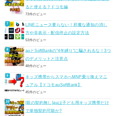
ると使える？ドコモ編
73件のビュー
LINEニュース要らない！邪魔な通知の消し
方や非表示・配信停止の設定方法
53件のビュー
auとSoftBankの”4年縛り”に騙されるな！3つ
のデメリットと注意点
48件のビュー
キッズ携帯からスマホへMNP乗り換えマニ
ュアル【ドコモauSoftBank】
45件のビュー
[親の契約無し]auは子ども用キッズ携帯だけ
で単独契約可能か?