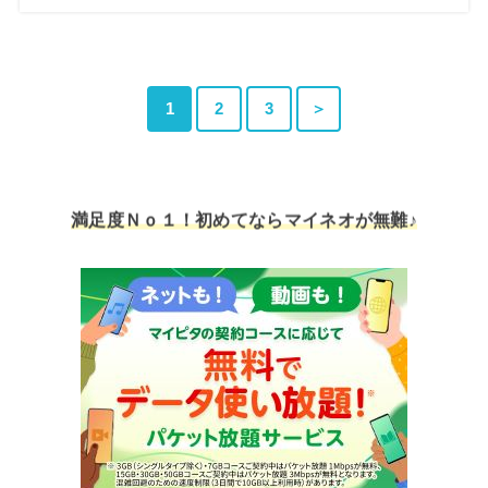
1
2
3
＞
満足度Ｎｏ１！初めてならマイネオが無難♪