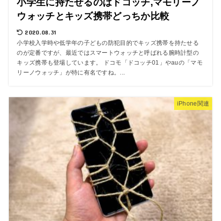
小学生に持たせるのはドコッチ,マモリーノ
ウォッチとキッズ携帯どっちか比較
2020.08.31
小学校入学時や低学年の子どもの防犯目的でキッズ携帯を持たせる
のが定番ですが、最近ではスマートウォッチと呼ばれる腕時計型の
キッズ携帯も登場しています。 ドコモ「ドコッチ01」やauの「マモ
リーノウォッチ」が特に有名ですね。...
iPhone関連