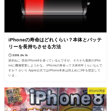
iPhoneの寿命はどれくらい？本体とバッテ
リーを長持ちさせる方法
2018.04.16
節約ねこ 現在iPhone6を使っているんですが、そろそろ最新のiPho
neに機種変更しようかな。 iPhoneの寿命って大体何年くらいなんで
すか？ かいり Apple公式ではiPhone本体は控えめに3年を想定して
いま...
iPhone関連