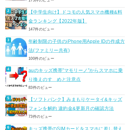
173件のビュー
【中学生向け】ドコモの人気スマホ機種&料
金ランキング【2022年版】
147件のビュー
年齢制限の子供のiPhone用Apple IDの作成方
法(ファミリー共有)
100件のビュー
auのキッズ携帯”マモリーノ”からスマホに乗
り換えのすゝめと注意点
83件のビュー
【ソフトバンク】みまもりケータイ&キッズ
フォンを解約 違約金&更新月の確認方法
73件のビュー
キッズ携帯のSIMカードをスマホに差し替え