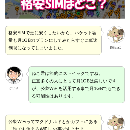
格安SIMで更に安くしたいから、パケット容
量も月1GBのプランにしてみたらすぐに低速
制限になってしまいました。
節約ねこ
ねこ君は節約にストイックですね。
正直多くの人にとって月1GBは厳しいです
が、公衆WiFiを活用する事で月1GBでもでき
かいり
る可能性はあります。
公衆WiFiってマクドナルドとかカフェにある
「誰でも使えるWiFi」の事ですよね？