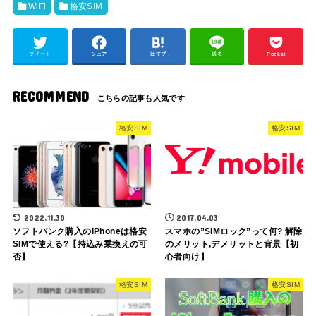
WiFi
格安SIM
ツイート
シェア
はてブ
送る
Pocket
RECOMMEND
格安SIM
格安SIM
2022.11.30
2017.04.03
ソフトバンク購入のiPhoneは格安
スマホの”SIMロック”って何? 解除
SIMで使える?【持込み乗換えの可
のメリット,デメリットと背景【初
否】
心者向け】
格安SIM
格安SIM