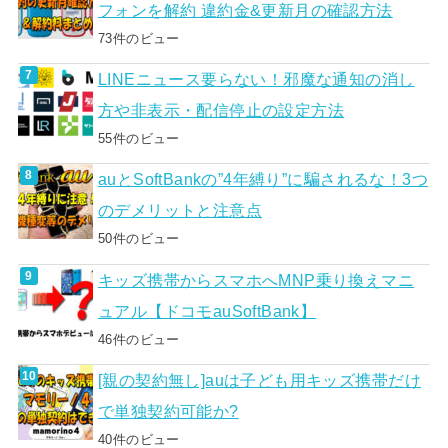
フォンを解約 違約金&更新月の確認方法
73件のビュー
LINEニュース要らない！邪魔な通知の消し
方や非表示・配信停止の設定方法
55件のビュー
auとSoftBankの”4年縛り”に騙されるな！3つ
のデメリットと注意点
50件のビュー
キッズ携帯からスマホへMNP乗り換えマニ
ュアル【ドコモauSoftBank】
46件のビュー
[親の契約無し]auは子ども用キッズ携帯だけ
で単独契約可能か?
40件のビュー