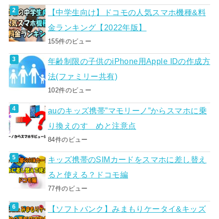
【中学生向け】ドコモの人気スマホ機種&料
金ランキング【2022年版】
155件のビュー
年齢制限の子供のiPhone用Apple IDの作成方
法(ファミリー共有)
102件のビュー
auのキッズ携帯”マモリーノ”からスマホに乗
り換えのすゝめと注意点
84件のビュー
キッズ携帯のSIMカードをスマホに差し替え
ると使える？ドコモ編
77件のビュー
【ソフトバンク】みまもりケータイ&キッズ