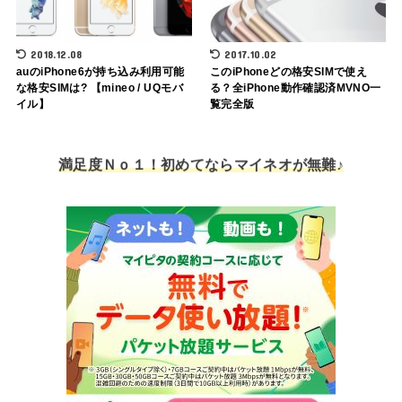
2018.12.08
2017.10.02
auのiPhone6が持ち込み利用可能
このiPhoneどの格安SIMで使え
な格安SIMは? 【mineo / UQモバ
る？全iPhone動作確認済MVNO一
イル】
覧完全版
満足度Ｎｏ１！初めてならマイネオが無難♪