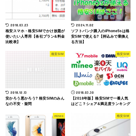
2018.03.23
2024.11.02
格安スマホ・格安SIMでかけ放題が
ソフトバンク購入のiPhone5sは格
使いたい人専用【各社プラン&料金
安SIMで使える?【持込みで乗換え
比較表】
る方法】
格安SIM
格安SIM
2018.12.13
2018.03.30
安かろう悪かろう? 格安SIMのみん
【2018年版】格安SIMで一番人気
なの不安・疑問
はどこ？シェア&満足度ランキング
mineo
格安SIM