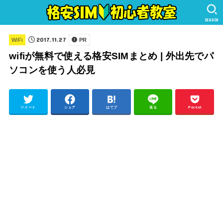
SEARCH
2017.11.27
WiFi
PR
wifiが無料で使える格安SIMまとめ | 外出先でパ
ソコンを使う人必見
ツイート
シェア
はてブ
送る
Pocket