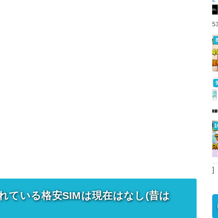
5
]
認されている格安SIMは現在はなし(昔は