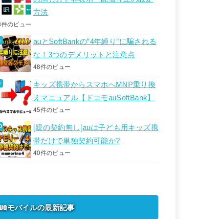
方法
3件のビュー
auとSoftBankの”4年縛り”に騙される
な！3つのデメリットと注意点
48件のビュー
キッズ携帯からスマホへMNP乗り換
えマニュアル【ドコモauSoftBank】
45件のビュー
[親の契約無し]auは子ども用キッズ携
帯だけで単独契約可能か?
40件のビュー
UQモバイルの最新記事