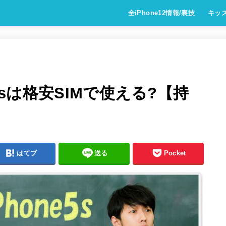
全iPhone12情報/裏技
キッ
e5sは格安SIMで使える?【持
はてブ
送る
Pocket