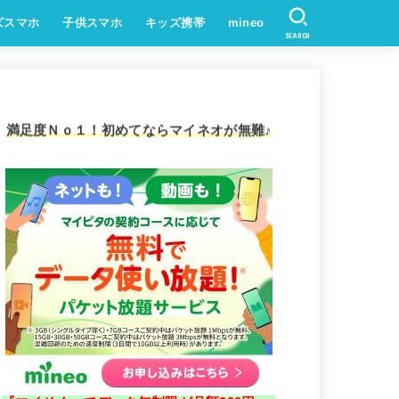
ズスマホ
子供スマホ
キッズ携帯
mineo
SEARCH
満足度Ｎｏ１！初めてならマイネオが無難♪