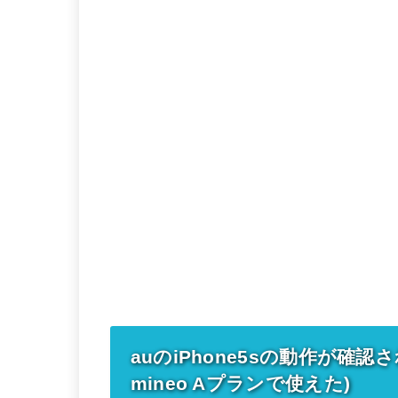
auのiPhone5sの動作が確
mineo Aプランで使えた)