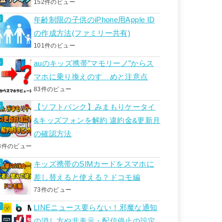
152件のビュー
年齢制限の子供のiPhone用Apple ID
の作成方法(ファミリー共有)
101件のビュー
auのキッズ携帯”マモリーノ”からス
マホに乗り換えのすゝめと注意点
83件のビュー
【ソフトバンク】みまもりケータイ
&キッズフォンを解約 違約金&更新月
の確認方法
3件のビュー
キッズ携帯のSIMカードをスマホに
差し替えると使える？ドコモ編
73件のビュー
LINEニュース要らない！邪魔な通知
の消し方や非表示・配信停止の設定