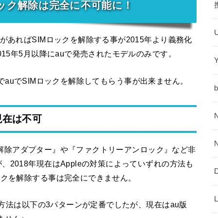
IMロック解除は完全に不可能に！
があればSIMロックを解除する事が2015年より義務化
015年5月以降にauで発売されたモデルのみです。
月なのでauでSIMロックを解除してもらう事が出来ません。
現在は不可
クを『解除アダプター』や『ファクトリーアンロック』など非
2018年現在はAppleの対策によっていずれの方法も
ックを解除する事は完全にできません。
する方法は以下の3パターンが定番でしたが、現在はau版