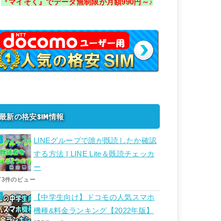
『マイそく』でデータ無制限が月額990円～♪
最新の格安SIM情報
LINEグループで誰が既読したか確認
する方法 | LINE Lite＆既読チェッカ
ー
73件のビュー
【中学生向け】ドコモの人気スマホ
機種&料金ランキング【2022年版】