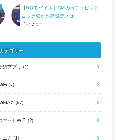
【UQモバイル】CMのガチャピンと
ムック驚きの裏設定とは
1件のビュー
カテゴリー
音楽アプリ
(1)
WiFi
(7)
WiMAX
(67)
ポケットWiFi
(2)
シニア
(1)