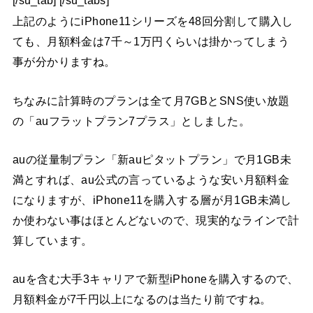
[/su_tab] [/su_tabs]
上記のようにiPhone11シリーズを48回分割して購入し
ても、月額料金は7千～1万円くらいは掛かってしまう
事が分かりますね。
ちなみに計算時のプランは全て月7GBとSNS使い放題
の「auフラットプラン7プラス」としました。
auの従量制プラン「新auピタットプラン」で月1GB未
満とすれば、au公式の言っているような安い月額料金
になりますが、iPhone11を購入する層が月1GB未満し
か使わない事はほとんどないので、現実的なラインで計
算しています。
auを含む大手3キャリアで新型iPhoneを購入するので、
月額料金が7千円以上になるのは当たり前ですね。