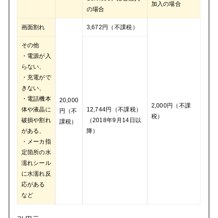
加入の場合
の場合
画面割れ
3,672円（不課税）
その他
・電源が入
らない、
・充電がで
きない、
・電話機本
20,000
2,000円（不課
体や液晶に
12,744円（不課税）
円（不
税）
破損や割れ
（2018年9月14日以
課税）
がある、
降）
・メーカ指
定箇所の水
濡れシール
に水濡れ反
応がある
など