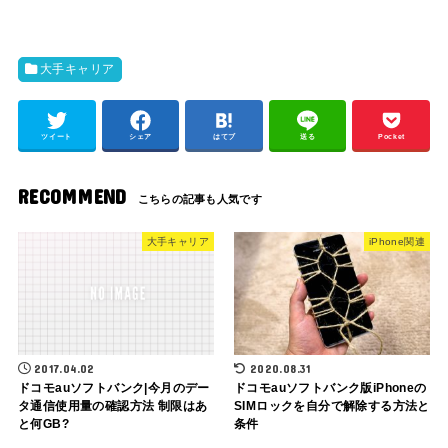
大手キャリア
ツイート
シェア
はてブ
送る
Pocket
RECOMMEND
大手キャリア
iPhone関連
2017.04.02
2020.08.31
ドコモauソフトバンク|今月のデー
ドコモauソフトバンク版iPhoneの
タ通信使用量の確認方法 制限はあ
SIMロックを自分で解除する方法と
と何GB?
条件