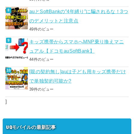
auとSoftBankの”4年縛り”に騙されるな！3つ
のデメリットと注意点
49件のビュー
キッズ携帯からスマホへMNP乗り換えマニ
ュアル【ドコモauSoftBank】
44件のビュー
[親の契約無し]auは子ども用キッズ携帯だけ
で単独契約可能か?
39件のビュー
]
UQモバイルの最新記事