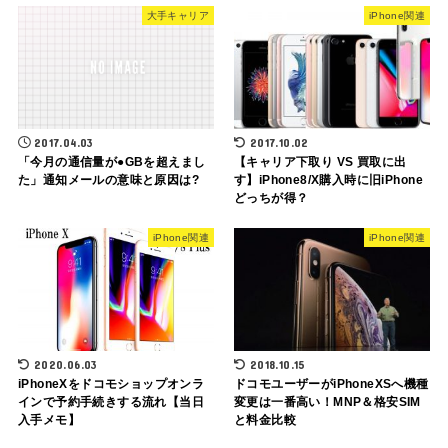
大手キャリア
iPhone関連
2017.04.03
2017.10.02
「今月の通信量が●GBを超えまし
【キャリア下取り VS 買取に出
た」通知メールの意味と原因は?
す】iPhone8/X購入時に旧iPhone
どっちが得？
iPhone関連
iPhone関連
2020.06.03
2018.10.15
iPhoneXをドコモショップオンラ
ドコモユーザーがiPhoneXSへ機種
インで予約手続きする流れ【当日
変更は一番高い！MNP＆格安SIM
入手メモ】
と料金比較