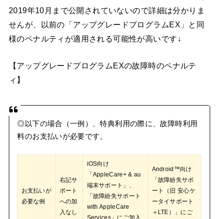
2019年10月まで公開されていないので詳細は分かりま
せんが、以前の「アップグレードプログラムEX」と同
様のペナルティが適用される可能性が高いです↓
【アップグレードプログラムEXの故障時のペナルテ
ィ】
◎以下の場合（一例）、特典利用の際に、故障時利用
料のお支払いが必要です。
iOS向け
Android™向け
「AppleCare+ & au
右記サ
「故障紛失サポ
端末サポート」、
お支払いが
ポート
ート（旧 安心ケ
「故障紛失サポート
必要な例
への加
ータイサポート
with AppleCare
入なし
＋LTE）」にご
Services」にご加入