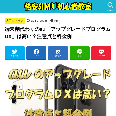
SEARCH
2020.08.31
大手キャリア
PR
端末割代わりのau「アップグレードプログラム
DX」は高い？注意点と料金例
ツイート
シェア
はてブ
送る
Pocket