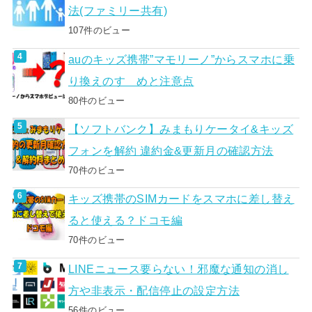
法(ファミリー共有)
107件のビュー
auのキッズ携帯”マモリーノ”からスマホに乗
り換えのすゝめと注意点
80件のビュー
【ソフトバンク】みまもりケータイ&キッズ
フォンを解約 違約金&更新月の確認方法
70件のビュー
キッズ携帯のSIMカードをスマホに差し替え
ると使える？ドコモ編
70件のビュー
LINEニュース要らない！邪魔な通知の消し
方や非表示・配信停止の設定方法
56件のビュー