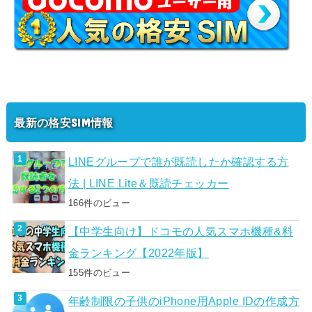
最新の格安SIM情報
LINEグループで誰が既読したか確認する方
法 | LINE Lite＆既読チェッカー
166件のビュー
【中学生向け】ドコモの人気スマホ機種&料
金ランキング【2022年版】
155件のビュー
年齢制限の子供のiPhone用Apple IDの作成方