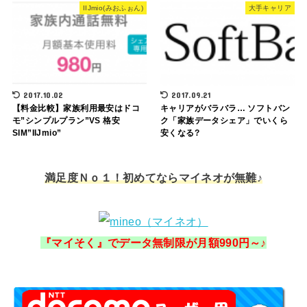
IIJmio(みおふぉん)
大手キャリア
2017.10.02
2017.09.21
【料金比較】家族利用最安はドコ
キャリアがバラバラ… ソフトバン
モ”シンプルプラン”VS 格安
ク「家族データシェア」でいくら
SIM”IIJmio”
安くなる?
満足度Ｎｏ１！初めてならマイネオが無難♪
『マイそく』でデータ無制限が月額990円～♪