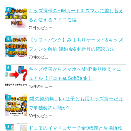
キッズ携帯のSIMカードをスマホに差し替え
ると使える？ドコモ編
71件のビュー
【ソフトバンク】みまもりケータイ&キッズ
フォンを解約 違約金&更新月の確認方法
70件のビュー
キッズ携帯からスマホへMNP乗り換えマニ
ュアル【ドコモauSoftBank】
45件のビュー
[親の契約無し]auは子ども用キッズ携帯だけ
で単独契約可能か?
39件のビュー
ドコモのイマドコサーチ全9機能と居場所検