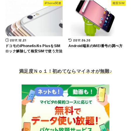
iPhone関連
格安SIM
2017.12.21
2017.06.30
ドコモのiPhone6s/6s PlusをSIM
Android端末のIMEI番号の調べ方
ロック解除して格安SIMで使う方法
満足度Ｎｏ１！初めてならマイネオが無難♪