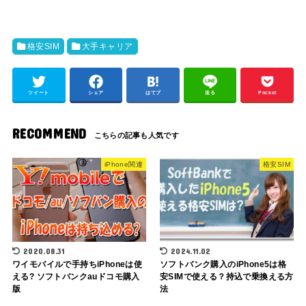
格安SIM
大手キャリア
ツイート
シェア
はてブ
送る
Pocket
RECOMMEND
iPhone関連
格安SIM
2020.08.31
2024.11.02
ワイモバイルで手持ちiPhoneは使
ソフトバンク購入のiPhone5は格
える? ソフトバンクauドコモ購入
安SIMで使える？持込で乗換える方
版
法