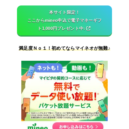
本サイト限定！
ここからmineo申込で電子マネーギフ
ト1,000円プレゼント中♪
満足度Ｎｏ１！初めてならマイネオが無難♪