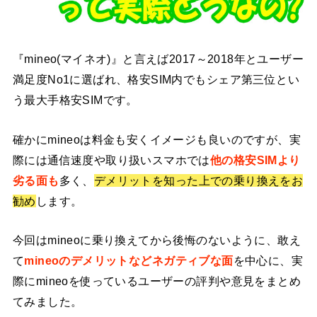
『mineo(マイネオ)』と言えば2017～2018年とユーザー
満足度No1に選ばれ、格安SIM内でもシェア第三位とい
う最大手格安SIMです。
確かにmineoは料金も安くイメージも良いのですが、実
際には通信速度や取り扱いスマホでは
他の格安SIMより
劣る面も
多く、
デメリットを知った上での乗り換えをお
勧め
します。
今回はmineoに乗り換えてから後悔のないように、敢え
て
mineoのデメリットなどネガティブな面
を中心に、実
際にmineoを使っているユーザーの評判や意見をまとめ
てみました。