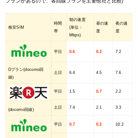
プランがあるので、各回線プランを主要他社と比較)
朝の速度
時間
昼の速
夜の速
格安SIM
(単位：
帯
度
度
Mbps)
平日
0.6
0.2
7.2
Dプラン(docomo回
土日
6.4
4.5
7.6
線)
平日
1.5
0.7
2.2
土日
7.4
2.1
3.3
(docomo回線)
平日
0.7
0.2
10.2