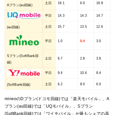
土日
19.1
6.0
19.8
Aプラン(au回線)
平日
14.3
14.3
14.7
土日
15.7
13.5
12.6
(au回線)
平日
1.0
0.4
3.0
Sプラン(SoftBank回
土日
6.7
2.8
3.8
線)
平日
9.4
10.6
8.4
土日
6.2
8.0
6.0
(SoftBank回線)
mineoのDプラン(ドコモ回線)では「楽天モバイル」、A
プラン(au回線)では「UQモバイル」、Sプラン
(SoftBank回線)では「ワイモバイル」が最もシェアの高