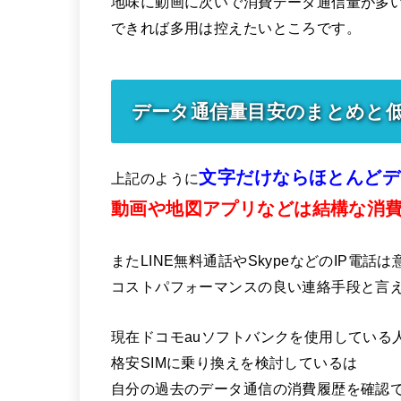
地味に動画に次いで消費データ通信量が多
できれば多用は控えたいところです。
データ通信量目安のまとめと
文字だけならほとんどデ
上記のように
動画や地図アプリなどは結構な消
またLINE無料通話やSkypeなどのIP電
コストパフォーマンスの良い連絡手段と言
現在ドコモauソフトバンクを使用している
格安SIMに乗り換えを検討しているは
自分の過去のデータ通信の消費履歴を確認