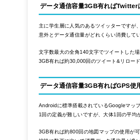
データ通信容量3GB有ればTwitt
主に学生層に人気のあるツイッターですが
意外とデータ通信量がどれくらい消費して
文字数最大の全角140文字でツイートした
3GB有れば約30,000回のツイート&リロ
データ通信容量3GB有ればGPS
Androidに標準搭載されているGoogle
1回の定義が難しいですが、大体1回の平均が
3GB有れば約800回の地図マップの使用が