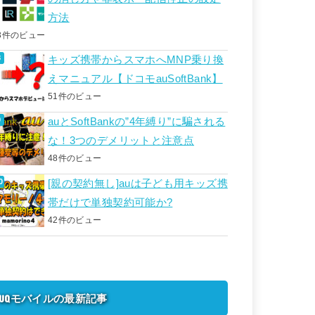
方法
3件のビュー
キッズ携帯からスマホへMNP乗り換
えマニュアル【ドコモauSoftBank】
51件のビュー
auとSoftBankの”4年縛り”に騙される
な！3つのデメリットと注意点
48件のビュー
[親の契約無し]auは子ども用キッズ携
帯だけで単独契約可能か?
42件のビュー
UQモバイルの最新記事