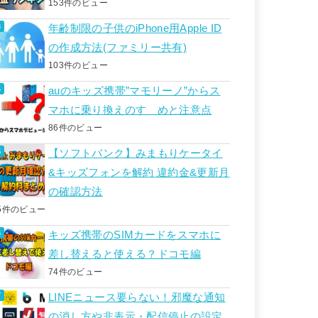
153件のビュー
年齢制限の子供のiPhone用Apple ID
の作成方法(ファミリー共有)
103件のビュー
auのキッズ携帯”マモリーノ”からス
マホに乗り換えのすゝめと注意点
86件のビュー
【ソフトバンク】みまもりケータイ
&キッズフォンを解約 違約金&更新月
の確認方法
5件のビュー
キッズ携帯のSIMカードをスマホに
差し替えると使える？ドコモ編
74件のビュー
LINEニュース要らない！邪魔な通知
の消し方や非表示・配信停止の設定