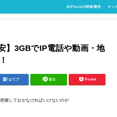
全iPhone12情報/裏技
キッ
】3GBでIP電話や動画・地
！
はてブ
送る
Pocket
も把握しておかなければいけないのが