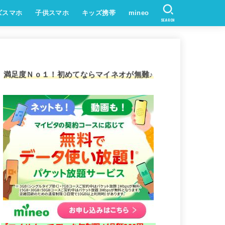
ズスマホ
子供スマホ
キッズ携帯
mineo
SEARCH
満足度Ｎｏ１！初めてならマイネオが無難♪