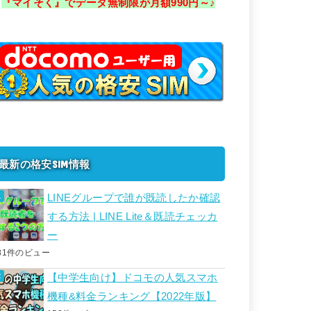
『マイそく』でデータ無制限が月額990円～♪
最新の格安SIM情報
LINEグループで誰が既読したか確認
する方法 | LINE Lite＆既読チェッカ
ー
81件のビュー
【中学生向け】ドコモの人気スマホ
機種&料金ランキング【2022年版】