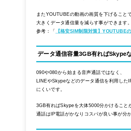
またYOUTUBEの動画の画質を下げること
大きくデータ通信量を減らす事ができます
参考：「
【格安SIM制限対策】YOUTUB
データ通信容量3GB有ればSkyp
090や080から始まる音声通話ではなく、
LINEやSkypeなどのデータ通信を利用
にくいです。
3GB有ればSkypeを大体5000分かけるこ
通話はIP電話がかなりコスパが良い事が分