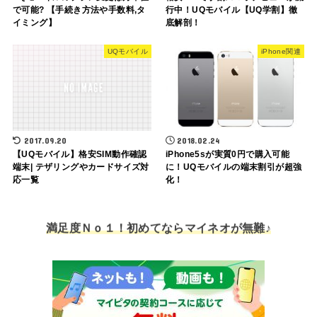
で可能? 【手続き方法や手数料,タ
行中！UQモバイル【UQ学割】徹
イミング】
底解剖！
UQモバイル
iPhone関連
2017.09.20
2018.02.24
【UQモバイル】格安SIM動作確認
iPhone5sが実質0円で購入可能
端末| テザリングやカードサイズ対
に！UQモバイルの端末割引が超強
応一覧
化！
満足度Ｎｏ１！初めてならマイネオが無難♪