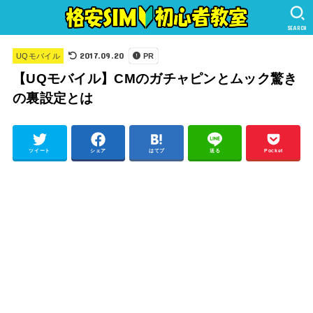
SEARCH
2017.09.20
UQモバイル
PR
【UQモバイル】CMのガチャピンとムック驚き
の裏設定とは
ツイート
シェア
はてブ
送る
Pocket