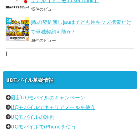
ュアル【ドコモauSoftBank】
45件のビュー
[親の契約無し]auは子ども用キッズ携帯だけ
で単独契約可能か?
39件のビュー
]
UQモバイル基礎情報
最新UQモバイルのキャンペーン
UQモバイルでキャリアメールを使う
UQモバイルの評判
UQモバイルでiPhoneを使う