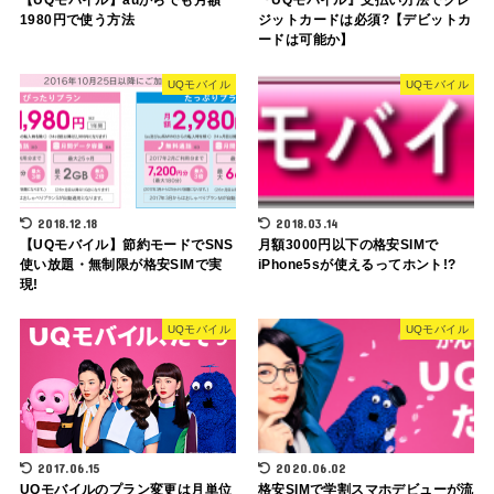
【UQモバイル】auからでも月額
『UQモバイル』支払い方法でクレ
1980円で使う方法
ジットカードは必須?【デビットカ
ードは可能か】
UQモバイル
UQモバイル
2018.12.18
2018.03.14
【UQモバイル】節約モードでSNS
月額3000円以下の格安SIMで
使い放題・無制限が格安SIMで実
iPhone5sが使えるってホント!?
現!
UQモバイル
UQモバイル
2017.06.15
2020.06.02
UQモバイルのプラン変更は月単位
格安SIMで学割スマホデビューが流