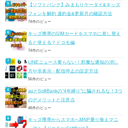
【ソフトバンク】みまもりケータイ&キッズ
フォンを解約 違約金&更新月の確認方法
74件のビュー
キッズ携帯のSIMカードをスマホに差し替え
ると使える？ドコモ編
74件のビュー
LINEニュース要らない！邪魔な通知の消し
方や非表示・配信停止の設定方法
56件のビュー
auとSoftBankの”4年縛り”に騙されるな！3つ
のデメリットと注意点
48件のビュー
キッズ携帯からスマホへMNP乗り換えマニ