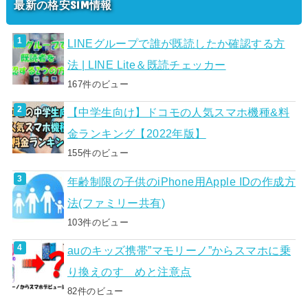
最新の格安SIM情報
LINEグループで誰が既読したか確認する方
法 | LINE Lite＆既読チェッカー
167件のビュー
【中学生向け】ドコモの人気スマホ機種&料
金ランキング【2022年版】
155件のビュー
年齢制限の子供のiPhone用Apple IDの作成方
法(ファミリー共有)
103件のビュー
auのキッズ携帯”マモリーノ”からスマホに乗
り換えのすゝめと注意点
82件のビュー