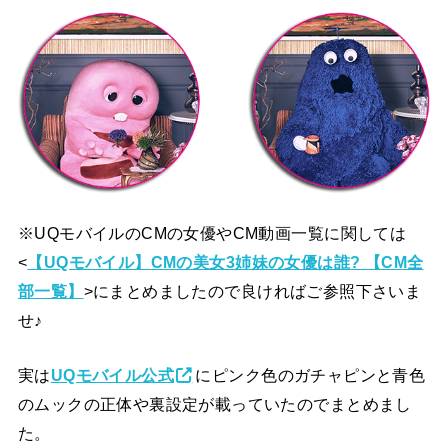
※UQモバイルのCMの女優やCM動画一覧に関しては
<
【UQモバイル】CMの美女3姉妹の女優は誰? 【CM全
部一覧】
>にまとめましたので良ければご参照下さいま
せ♪
実は
UQモバイル公式
にピンク色のガチャピンと青色
のムックの正体や裏設定が載っていたのでまとめまし
た。