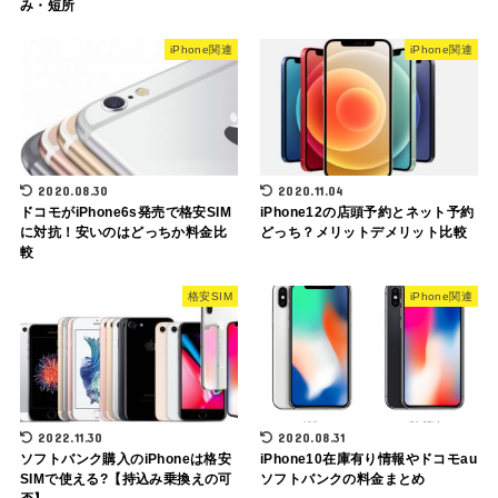
み・短所
iPhone関連
iPhone関連
2020.08.30
2020.11.04
ドコモがiPhone6s発売で格安SIM
iPhone12の店頭予約とネット予約
に対抗！安いのはどっちか料金比
どっち？メリットデメリット比較
較
格安SIM
iPhone関連
2022.11.30
2020.08.31
ソフトバンク購入のiPhoneは格安
iPhone10在庫有り情報やドコモau
SIMで使える?【持込み乗換えの可
ソフトバンクの料金まとめ