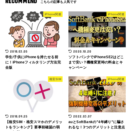
RECOMMEND
iPhone関連
iPhone関連
2018.03.05
2020.10.20
学生/子供にiPhoneを持たせる前
ソフトバンクでiPhoneSE2はどこ
に！iPhoneフィルタリング方法完
まで安い？機種変更時の料金とキ
全版
ャンペーン
格安SIM
iPhone関連
2018.09.25
2022.03.07
【格安SIM・格安スマホのデメリッ
auとSoftBankの”4年縛り”に騙さ
トをランキング】要事前確認の弱
れるな！3つのデメリットと注意点