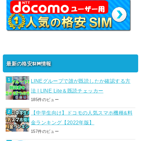
最新の格安SIM情報
LINEグループで誰が既読したか確認する方
法 | LINE Lite＆既読チェッカー
185件のビュー
【中学生向け】ドコモの人気スマホ機種&料
金ランキング【2022年版】
157件のビュー