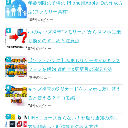
年齢制限の子供のiPhone用Apple IDの作成方
法(ファミリー共有)
105件のビュー
auのキッズ携帯”マモリーノ”からスマホに乗
り換えのすゝめと注意点
87件のビュー
【ソフトバンク】みまもりケータイ&キッズ
フォンを解約 違約金&更新月の確認方法
79件のビュー
キッズ携帯のSIMカードをスマホに差し替え
ると使える？ドコモ編
74件のビュー
LINEニュース要らない！邪魔な通知の消し
方や非表示・配信停止の設定方法