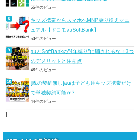
55件のビュー
キッズ携帯からスマホへMNP乗り換えマニ
ュアル【ドコモauSoftBank】
53件のビュー
auとSoftBankの”4年縛り”に騙されるな！3つ
のデメリットと注意点
48件のビュー
[親の契約無し]auは子ども用キッズ携帯だけ
で単独契約可能か?
44件のビュー
]