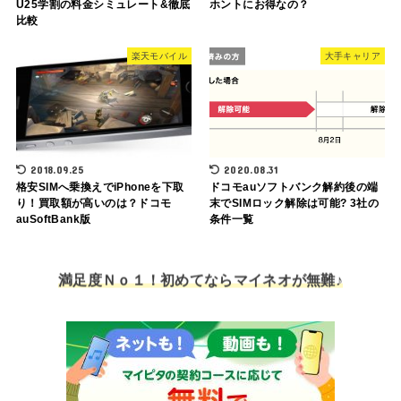
U25学割の料金シミュレート&徹底
ホントにお得なの？
比較
楽天モバイル
大手キャリア
2018.09.25
2020.08.31
格安SIMへ乗換えでiPhoneを下取
ドコモauソフトバンク解約後の端
り！買取額が高いのは？ドコモ
末でSIMロック解除は可能? 3社の
auSoftBank版
条件一覧
満足度Ｎｏ１！初めてならマイネオが無難♪