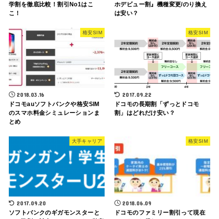
学割を徹底比較！割引No1はこ
ホデビュー割』機種変更/のり換え
こ！
は安い？
格安SIM
格安SIM
2018.03.16
2017.09.22
ドコモauソフトバンクや格安SIM
ドコモの長期割「ずっとドコモ
のスマホ料金シミュレーションま
割」はどれだけ安い？
とめ
大手キャリア
格安SIM
2017.09.20
2018.06.09
ソフトバンクのギガモンスターと
ドコモのファミリー割引って現在