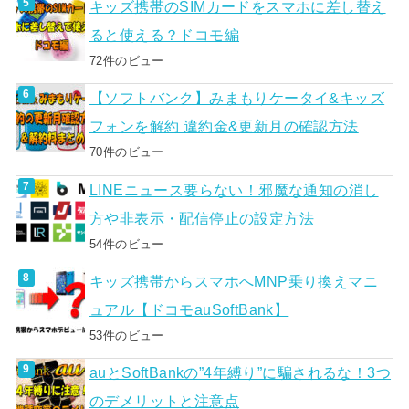
キッズ携帯のSIMカードをスマホに差し替え
ると使える？ドコモ編
72件のビュー
【ソフトバンク】みまもりケータイ&キッズ
フォンを解約 違約金&更新月の確認方法
70件のビュー
LINEニュース要らない！邪魔な通知の消し
方や非表示・配信停止の設定方法
54件のビュー
キッズ携帯からスマホへMNP乗り換えマニ
ュアル【ドコモauSoftBank】
53件のビュー
auとSoftBankの”4年縛り”に騙されるな！3つ
のデメリットと注意点