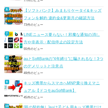
77件のビュー
【ソフトバンク】みまもりケータイ&キッズ
フォンを解約 違約金&更新月の確認方法
73件のビュー
LINEニュース要らない！邪魔な通知の消し
方や非表示・配信停止の設定方法
55件のビュー
auとSoftBankの”4年縛り”に騙されるな！3つ
のデメリットと注意点
49件のビュー
キッズ携帯からスマホへMNP乗り換えマニ
ュアル【ドコモauSoftBank】
45件のビュー
[親の契約無し]auは子ども用キッズ携帯だけ