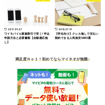
2017.09.27
2018.07.19
ワイモバイル家族割引で安く! 申込
【学生向け】クレカ無しで支払い
申請方法と必要書類【自動適応無
契約できる人気格安SIM5選
し】
満足度Ｎｏ１！初めてならマイネオが無難♪