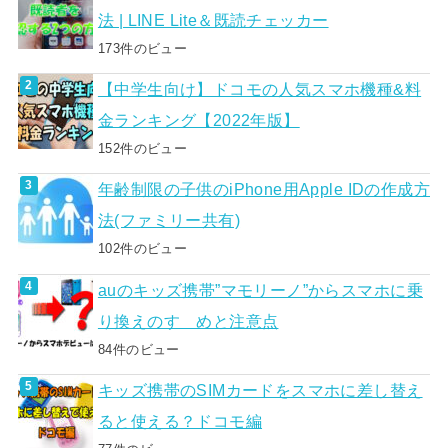
法 | LINE Lite＆既読チェッカー
173件のビュー
【中学生向け】ドコモの人気スマホ機種&料
金ランキング【2022年版】
152件のビュー
年齢制限の子供のiPhone用Apple IDの作成方
法(ファミリー共有)
102件のビュー
auのキッズ携帯”マモリーノ”からスマホに乗
り換えのすゝめと注意点
84件のビュー
キッズ携帯のSIMカードをスマホに差し替え
ると使える？ドコモ編