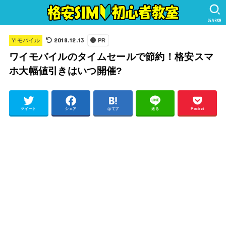
SEARCH
2018.12.13
Y!モバイル
PR
ワイモバイルのタイムセールで節約！格安スマ
ホ大幅値引きはいつ開催?
ツイート
シェア
はてブ
送る
Pocket