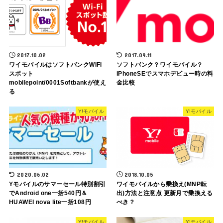
2017.10.02
2017.09.11
ワイモバイルはソフトバンクWiFi
ソフトバンク？ワイモバイル？
スポット
iPhoneSEでスマホデビュー時の料
mobilepoint/0001Softbankが使え
金比較
る
Y!モバイル
Y!モバイル
2020.06.02
2018.10.05
Yモバイルのサマーセール特別割引
ワイモバイルから乗換え(MNP転
でAndroid one一括540円＆
出)方法と注意点 更新月で乗換える
HUAWEI nova lite一括108円
べき？
Y!モバイル
Y!モバイル