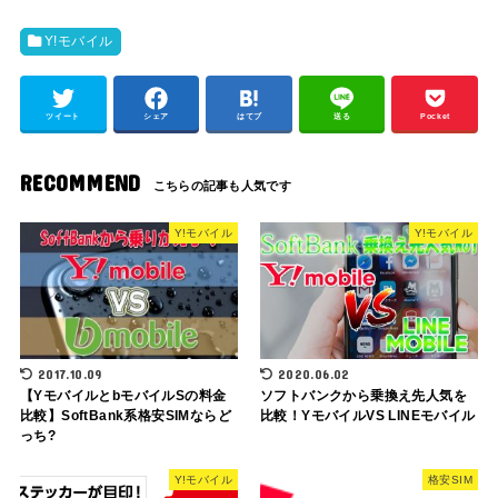
Y!モバイル
ツイート
シェア
はてブ
送る
Pocket
RECOMMEND
Y!モバイル
Y!モバイル
2017.10.09
2020.06.02
【YモバイルとbモバイルSの料金
ソフトバンクから乗換え先人気を
比較】SoftBank系格安SIMならど
比較！YモバイルVS LINEモバイル
っち?
Y!モバイル
格安SIM