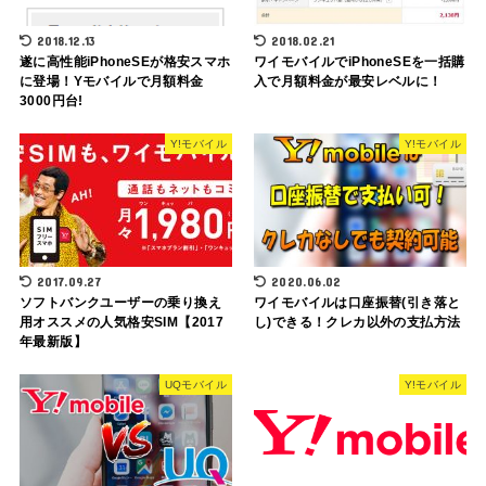
2018.12.13
2018.02.21
遂に高性能iPhoneSEが格安スマホ
ワイモバイルでiPhoneSEを一括購
に登場！Yモバイルで月額料金
入で月額料金が最安レベルに！
3000円台!
Y!モバイル
Y!モバイル
2017.09.27
2020.06.02
ソフトバンクユーザーの乗り換え
ワイモバイルは口座振替(引き落と
用オススメの人気格安SIM【2017
し)できる！クレカ以外の支払方法
年最新版】
UQモバイル
Y!モバイル