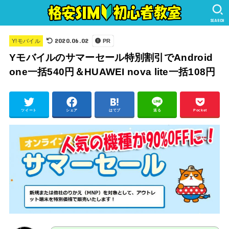
SEARCH
2020.06.02
Y!モバイル
PR
Yモバイルのサマーセール特別割引でAndroid
one一括540円＆HUAWEI nova lite一括108円
ツイート
シェア
はてブ
送る
Pocket