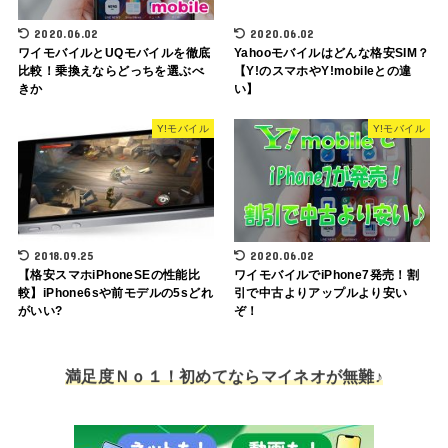
2020.06.02
2020.06.02
ワイモバイルとUQモバイルを徹底
Yahooモバイルはどんな格安SIM？
比較！乗換えならどっちを選ぶべ
【Y!のスマホやY!mobileとの違
きか
い】
Y!モバイル
Y!モバイル
2018.09.25
2020.06.02
【格安スマホiPhoneSEの性能比
ワイモバイルでiPhone7発売！割
較】iPhone6sや前モデルの5sどれ
引で中古よりアップルより安い
がいい?
ぞ！
満足度Ｎｏ１！初めてならマイネオが無難♪