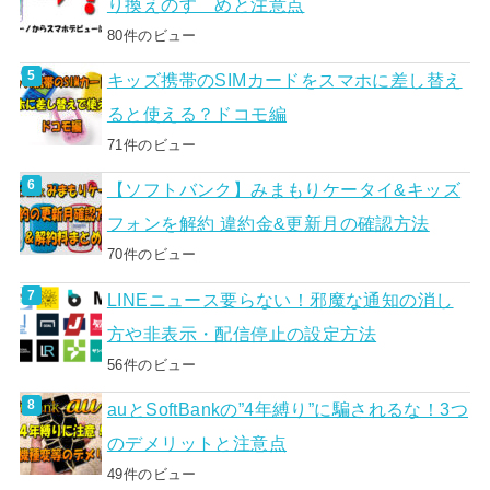
り換えのすゝめと注意点
80件のビュー
キッズ携帯のSIMカードをスマホに差し替え
ると使える？ドコモ編
71件のビュー
【ソフトバンク】みまもりケータイ&キッズ
フォンを解約 違約金&更新月の確認方法
70件のビュー
LINEニュース要らない！邪魔な通知の消し
方や非表示・配信停止の設定方法
56件のビュー
auとSoftBankの”4年縛り”に騙されるな！3つ
のデメリットと注意点
49件のビュー