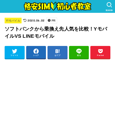
SEARCH
2020.06.02
Y!モバイル
PR
ソフトバンクから乗換え先人気を比較！Yモバ
イルVS LINEモバイル
ツイート
シェア
はてブ
送る
Pocket