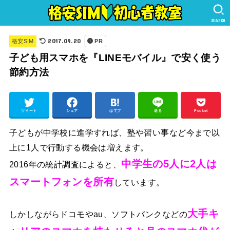
SEARCH
2017.09.20
格安SIM
PR
子ども用スマホを『LINEモバイル』で安く使う
節約方法
ツイート
シェア
はてブ
送る
Pocket
子どもが中学校に進学すれば、塾や習い事など今まで以
上に1人で行動する機会は増えます。
中学生の5人に2人は
2016年の統計調査によると、
スマートフォンを所有
しています。
大手キ
しかしながらドコモやau、ソフトバンクなどの