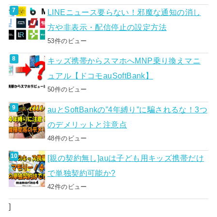
LINEニュース要らない！邪魔な通知の消し
方や非表示・配信停止の設定方法
53件のビュー
キッズ携帯からスマホへMNP乗り換えマニ
ュアル【ドコモauSoftBank】
50件のビュー
auとSoftBankの”4年縛り”に騙されるな！3つ
のデメリットと注意点
48件のビュー
[親の契約無し]auは子ども用キッズ携帯だけ
で単独契約可能か?
42件のビュー
]