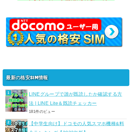
最新の格安SIM情報
LINEグループで誰が既読したか確認する方
法 | LINE Lite＆既読チェッカー
181件のビュー
【中学生向け】ドコモの人気スマホ機種&料