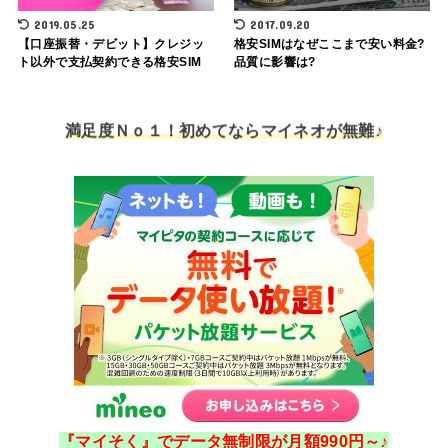
2019.05.25
2017.09.20
【口座振替・デビット】クレジッ
格安SIMはなぜここまで安い料金?
ト以外で支払契約できる格安SIM
品質に影響は?
満足度Ｎｏ１！初めてならマイネオが無難♪
『マイそく』でデータ無制限が月額990円～♪