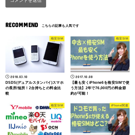
RECOMMEND
格安SIM
格安SIM
2018.03.10
2017.10.08
DSDS(デュアルスタンバイ)スマホ
【最も安くiPhone6を格安SIMで使
の長所/短所！2台持ちとの料金比
う方法】2年で76,000円の料金節
較
約が可能！
格安SIM
iPhone関連