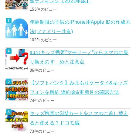
金ランキング【2022年版】
153件のビュー
年齢制限の子供のiPhone用Apple IDの作成方
法(ファミリー共有)
102件のビュー
auのキッズ携帯”マモリーノ”からスマホに乗
り換えのすゝめと注意点
86件のビュー
【ソフトバンク】みまもりケータイ&キッズ
フォンを解約 違約金&更新月の確認方法
74件のビュー
キッズ携帯のSIMカードをスマホに差し替え
ると使える？ドコモ編
73件のビュー