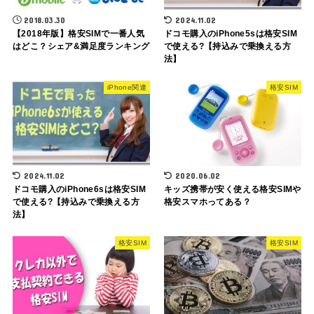
2018.03.30
2024.11.02
【2018年版】格安SIMで一番人気
ドコモ購入のiPhone5sは格安SIM
はどこ？シェア&満足度ランキング
で使える?【持込みで乗換える方
法】
iPhone関連
格安SIM
2024.11.02
2020.06.02
ドコモ購入のiPhone6sは格安SIM
キッズ携帯が安く使える格安SIMや
で使える?【持込みで乗換える方
格安スマホってある？
法】
格安SIM
格安SIM