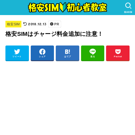
SEARCH
2018.12.13
格安SIM
PR
格安SIMはチャージ料金追加に注意！
ツイート
シェア
はてブ
送る
Pocket