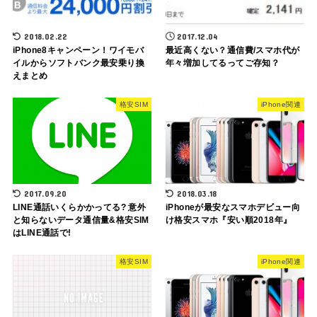
2018.02.22
2017.12.04
iPhone8キャンペーン！ワイモバ
最近高くない？通信費/スマホ代が
イルからソフトバンク最安乗り換
年々増加してるってご存知？
えまとめ
格安SIM
iPhone関連
2017.09.20
2018.03.18
LINE通話いくらかかってる? 意外
iPhoneが最安なスマホデビュー向
と知らないデータ通信量&格安SIM
け格安スマホ『安い順2018年』
はLINE通話で!
格安SIM
iPhone関連