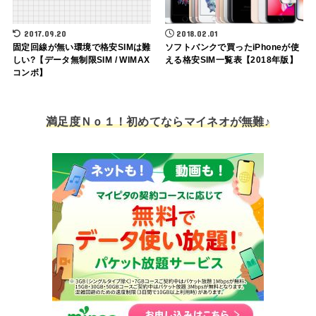
2017.09.20
2018.02.01
固定回線が無い環境で格安SIMは難
ソフトバンクで買ったiPhoneが使
しい?【データ無制限SIM / WIMAX
える格安SIM一覧表【2018年版】
コンボ】
満足度Ｎｏ１！初めてならマイネオが無難♪