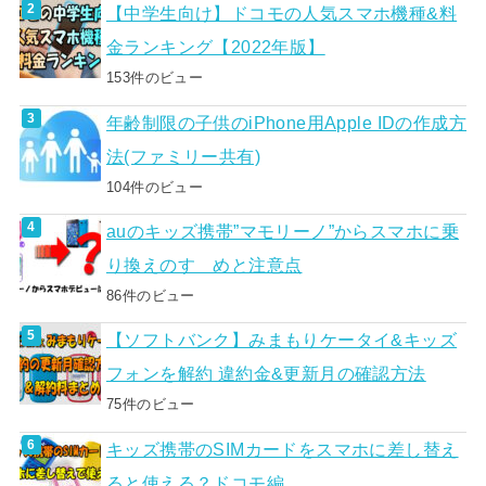
【中学生向け】ドコモの人気スマホ機種&料
金ランキング【2022年版】
153件のビュー
年齢制限の子供のiPhone用Apple IDの作成方
法(ファミリー共有)
104件のビュー
auのキッズ携帯”マモリーノ”からスマホに乗
り換えのすゝめと注意点
86件のビュー
【ソフトバンク】みまもりケータイ&キッズ
フォンを解約 違約金&更新月の確認方法
75件のビュー
キッズ携帯のSIMカードをスマホに差し替え
ると使える？ドコモ編