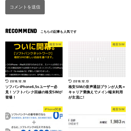
RECOMMEND
格安SIM
格安SIM
2018.12.18
2018.12.13
ソフバンiPhone6,5sユーザー必
格安SIMの音声通話プランが人気＝
見！ソフトバンク回線の格安SIMが
キャリア乗換えでメイン端末利用
登場！
が主流に!
iPhone関連
格安SIM