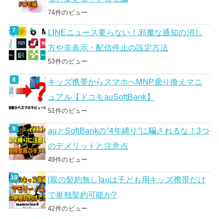
74件のビュー
LINEニュース要らない！邪魔な通知の消し
方や非表示・配信停止の設定方法
53件のビュー
キッズ携帯からスマホへMNP乗り換えマニ
ュアル【ドコモauSoftBank】
51件のビュー
auとSoftBankの”4年縛り”に騙されるな！3つ
のデメリットと注意点
49件のビュー
[親の契約無し]auは子ども用キッズ携帯だけ
で単独契約可能か?
42件のビュー