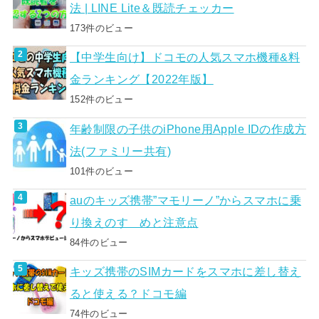
法 | LINE Lite＆既読チェッカー
173件のビュー
【中学生向け】ドコモの人気スマホ機種&料
金ランキング【2022年版】
152件のビュー
年齢制限の子供のiPhone用Apple IDの作成方
法(ファミリー共有)
101件のビュー
auのキッズ携帯”マモリーノ”からスマホに乗
り換えのすゝめと注意点
84件のビュー
キッズ携帯のSIMカードをスマホに差し替え
ると使える？ドコモ編
74件のビュー