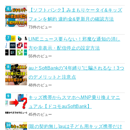
【ソフトバンク】みまもりケータイ&キッズ
フォンを解約 違約金&更新月の確認方法
73件のビュー
LINEニュース要らない！邪魔な通知の消し
方や非表示・配信停止の設定方法
55件のビュー
auとSoftBankの”4年縛り”に騙されるな！3つ
のデメリットと注意点
48件のビュー
キッズ携帯からスマホへMNP乗り換えマニ
ュアル【ドコモauSoftBank】
45件のビュー
[親の契約無し]auは子ども用キッズ携帯だけ