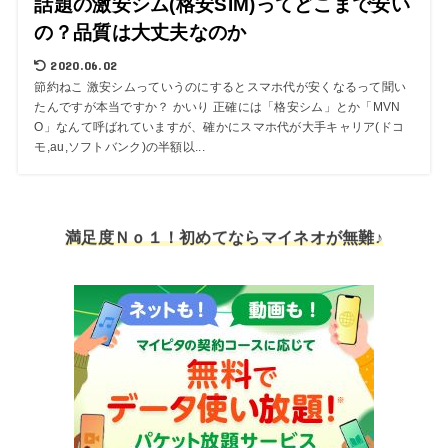
話題の激安シム(格安SIM)ってどこまで安い
の？品質は大丈夫なのか
2020.06.02
節約ねこ 激安シムっていうのにするとスマホ代が安くなるって聞い
たんですが本当ですか？ かいり 正確には「格安シム」とか「MVN
O」なんて呼ばれていますが、確かにスマホ代が大手キャリア(ドコ
モ,au,ソフトバンク)の半額以...
満足度Ｎｏ１！初めてならマイネオが無難♪