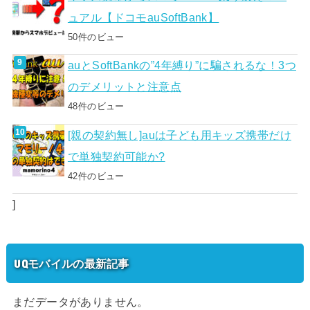
ュアル【ドコモauSoftBank】
50件のビュー
auとSoftBankの”4年縛り”に騙されるな！3つ
のデメリットと注意点
48件のビュー
[親の契約無し]auは子ども用キッズ携帯だけ
で単独契約可能か?
42件のビュー
]
UQモバイルの最新記事
まだデータがありません。