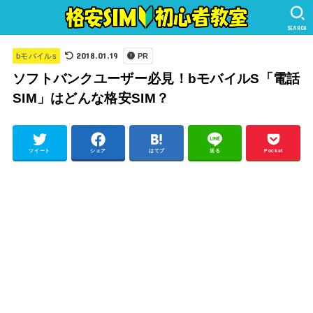
SEARCH
2018.01.19
bモバイルs
PR
ソフトバンクユーザー必見！bモバイルS「電話
SIM」はどんな格安SIM？
ツイート
シェア
はてブ
送る
Pocket