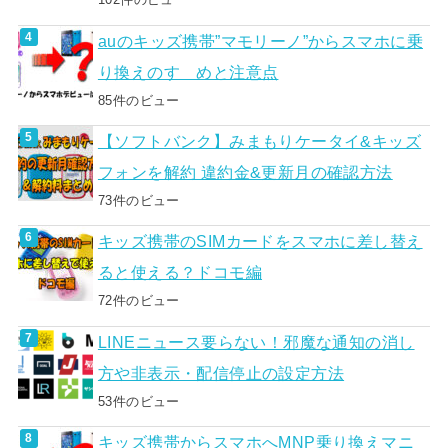
auのキッズ携帯”マモリーノ”からスマホに乗
り換えのすゝめと注意点
85件のビュー
【ソフトバンク】みまもりケータイ&キッズ
フォンを解約 違約金&更新月の確認方法
73件のビュー
キッズ携帯のSIMカードをスマホに差し替え
ると使える？ドコモ編
72件のビュー
LINEニュース要らない！邪魔な通知の消し
方や非表示・配信停止の設定方法
53件のビュー
キッズ携帯からスマホへMNP乗り換えマニ