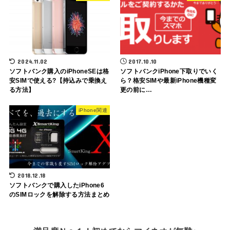
2024.11.02
2017.10.10
ソフトバンク購入のiPhoneSEは格
ソフトバンクiPhone下取りでいく
安SIMで使える?【持込みで乗換え
ら？格安SIMや最新iPhone機種変
る方法】
更の前に…
iPhone関連
2018.12.18
ソフトバンクで購入したiPhone6
のSIMロックを解除する方法まとめ
満足度Ｎｏ１！初めてならマイネオが無難♪