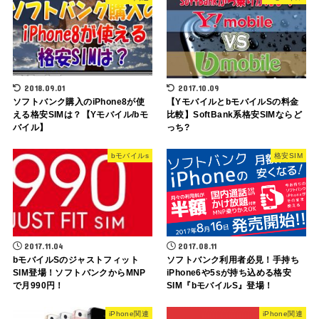
2018.09.01
2017.10.09
ソフトバンク購入のiPhone8が使
【YモバイルとbモバイルSの料金
える格安SIMは？【Yモバイル/bモ
比較】SoftBank系格安SIMならど
バイル】
っち?
bモバイルs
格安SIM
2017.11.04
2017.08.11
bモバイルSのジャストフィット
ソフトバンク利用者必見！手持ち
SIM登場！ソフトバンクからMNP
iPhone6や5sが持ち込める格安
で月990円！
SIM『bモバイルS』登場！
iPhone関連
iPhone関連