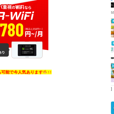
5
しも可能で今人気あります
↑↑
]