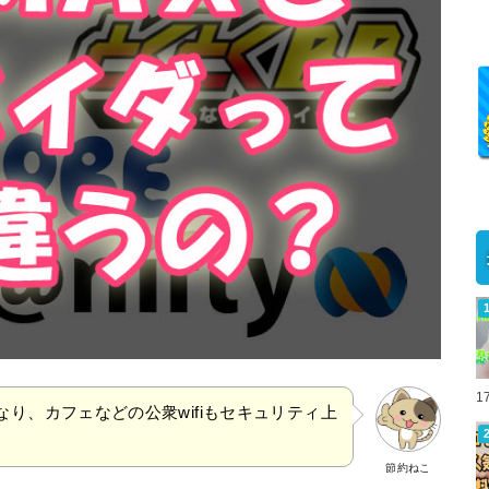
1
り、カフェなどの公衆wifiもセキュリティ上
節約ねこ