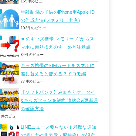
155件のビュー
年齢制限の子供のiPhone用Apple ID
の作成方法(ファミリー共有)
102件のビュー
auのキッズ携帯”マモリーノ”からス
マホに乗り換えのすゝめと注意点
84件のビュー
キッズ携帯のSIMカードをスマホに
差し替えると使える？ドコモ編
77件のビュー
【ソフトバンク】みまもりケータイ
&キッズフォンを解約 違約金&更新月
の確認方法
3件のビュー
LINEニュース要らない！邪魔な通知
の消し方や非表示・配信停止の設定