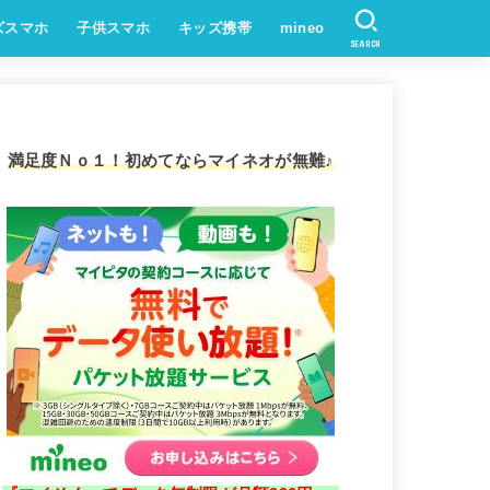
ズスマホ
子供スマホ
キッズ携帯
mineo
SEARCH
満足度Ｎｏ１！初めてならマイネオが無難♪