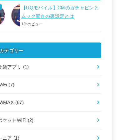
【UQモバイル】CMのガチャピンと
ムック驚きの裏設定とは
1件のビュー
カテゴリー
音楽アプリ
(1)
WiFi
(7)
WiMAX
(67)
ポケットWiFi
(2)
シニア
(1)