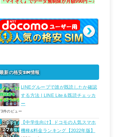
『マイそく』でデータ無制限が月額990円～♪
最新の格安SIM情報
LINEグループで誰が既読したか確認
する方法 | LINE Lite＆既読チェッカ
ー
73件のビュー
【中学生向け】ドコモの人気スマホ
機種&料金ランキング【2022年版】