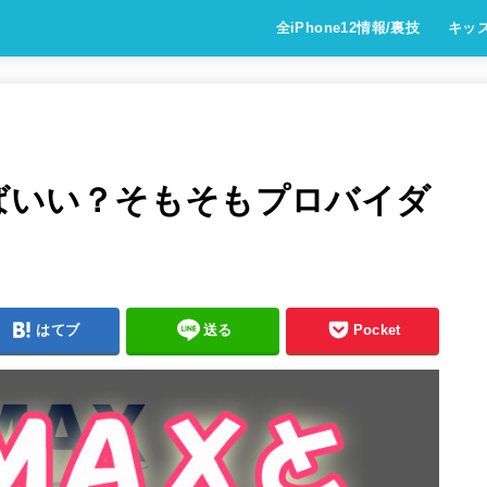
全iPhone12情報/裏技
キッ
えばいい？そもそもプロバイダ
はてブ
送る
Pocket