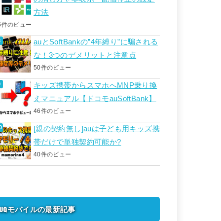
方法
5件のビュー
auとSoftBankの”4年縛り”に騙される
な！3つのデメリットと注意点
50件のビュー
キッズ携帯からスマホへMNP乗り換
えマニュアル【ドコモauSoftBank】
46件のビュー
[親の契約無し]auは子ども用キッズ携
帯だけで単独契約可能か?
40件のビュー
UQモバイルの最新記事