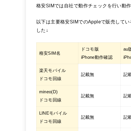
格安SIMでは自社で動作チェックを行い動
以下は主要格安SIMでのAppleで販売してい
した↓
ドコモ版
au
格安SIM名
iPhone動作確認
iP
楽天モバイル
記載無
記
ドコモ回線
mineo(D)
記載無
記
ドコモ回線
LINEモバイル
記載無
記
ドコモ回線