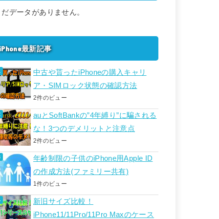
まだデータがありません。
iPhone最新記事
中古や貰ったiPhoneの購入キャリ
ア・SIMロック状態の確認方法
2件のビュー
auとSoftBankの”4年縛り”に騙される
な！3つのデメリットと注意点
2件のビュー
年齢制限の子供のiPhone用Apple ID
の作成方法(ファミリー共有)
1件のビュー
新旧サイズ比較！
iPhone11/11Pro/11Pro Maxのケース