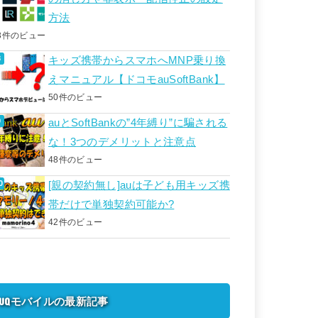
方法
3件のビュー
キッズ携帯からスマホへMNP乗り換
えマニュアル【ドコモauSoftBank】
50件のビュー
auとSoftBankの”4年縛り”に騙される
な！3つのデメリットと注意点
48件のビュー
[親の契約無し]auは子ども用キッズ携
帯だけで単独契約可能か?
42件のビュー
UQモバイルの最新記事