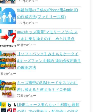
153件のビュー
年齢制限の子供のiPhone用Apple ID
の作成方法(ファミリー共有)
102件のビュー
auのキッズ携帯”マモリーノ”からス
マホに乗り換えのすゝめと注意点
85件のビュー
【ソフトバンク】みまもりケータイ
&キッズフォンを解約 違約金&更新月
の確認方法
3件のビュー
キッズ携帯のSIMカードをスマホに
差し替えると使える？ドコモ編
72件のビュー
LINEニュース要らない！邪魔な通知
の消し方や非表示・配信停止の設定