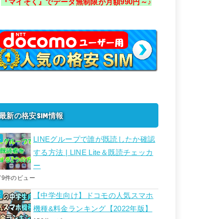
『マイそく』でデータ無制限が月額990円～♪
最新の格安SIM情報
LINEグループで誰が既読したか確認
する方法 | LINE Lite＆既読チェッカ
ー
79件のビュー
【中学生向け】ドコモの人気スマホ
機種&料金ランキング【2022年版】