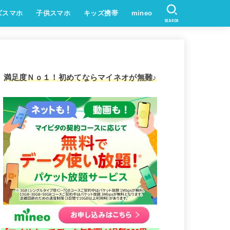
ズスマホ
子供スマホ
キッズ携帯
mineo
SEARCH
満足度Ｎｏ１！初めてならマイネオが無難♪