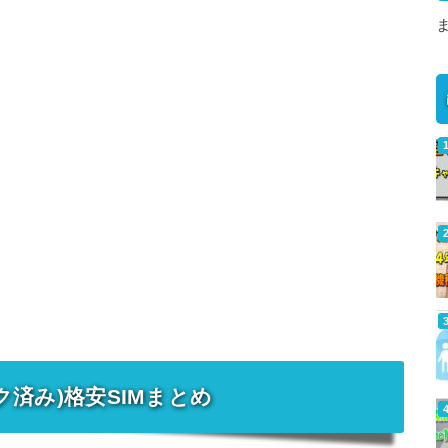
ク済み)格安SIMまとめ