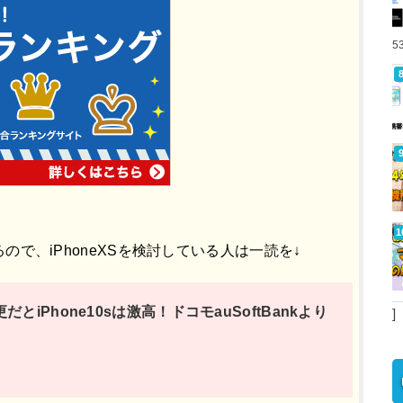
5
で、iPhoneXSを検討している人は一読を↓
だとiPhone10sは激高！ドコモauSoftBankより
]