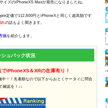
いサイズのiPhoneXS Maxが発売になりましたね。
e定価で112,800円とiPhoneXと同じく超高額です
切れ
の話もよく聞きます。
の方法
を紹介します。
ャッシュバック状況
点でiPhoneXS＆XRの在庫有り！
7
も実施中！！先着順なので以下からおとくケータイに問合
て確認を！↓↓