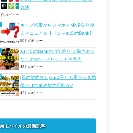
方法
3件のビュー
キッズ携帯からスマホへMNP乗り換
えマニュアル【ドコモauSoftBank】
50件のビュー
auとSoftBankの”4年縛り”に騙される
な！3つのデメリットと注意点
48件のビュー
[親の契約無し]auは子ども用キッズ携
帯だけで単独契約可能か?
42件のビュー
UQモバイルの最新記事