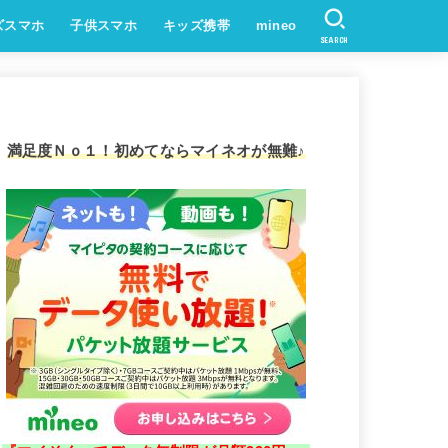
ズスマホ
子供スマホ
キッズ携帯
mineo
SEARCH
満足度Ｎｏ１！初めてならマイネオが無難♪