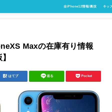
全iPhone12情報/裏技
キッ
PhoneXS Maxの在庫有り情報
版】
はてブ
送る
Pocket