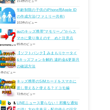
153件のビュー
年齢制限の子供のiPhone用Apple ID
の作成方法(ファミリー共有)
102件のビュー
auのキッズ携帯”マモリーノ”からス
マホに乗り換えのすゝめと注意点
85件のビュー
【ソフトバンク】みまもりケータイ
&キッズフォンを解約 違約金&更新月
の確認方法
4件のビュー
キッズ携帯のSIMカードをスマホに
差し替えると使える？ドコモ編
72件のビュー
LINEニュース要らない！邪魔な通知
の消し方や非表示・配信停止の設定