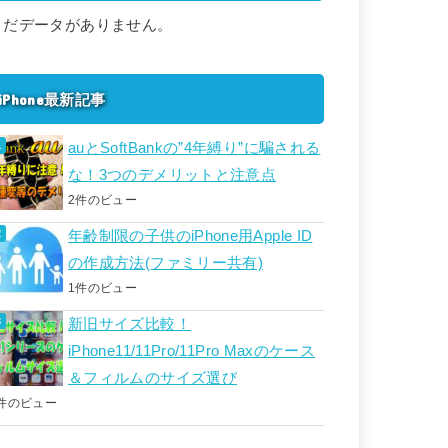
まだデータがありません。
iPhone最新記事
auとSoftBankの”4年縛り”に騙される
な！3つのデメリットと注意点
2件のビュー
年齢制限の子供のiPhone用Apple ID
の作成方法(ファミリー共有)
1件のビュー
新旧サイズ比較！
iPhone11/11Pro/11Pro Maxのケース
＆フィルムのサイズ選び
件のビュー