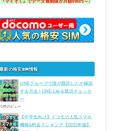
『マイそく』でデータ無制限が月額990円～♪
最新の格安SIM情報
LINEグループで誰が既読したか確認
する方法 | LINE Lite＆既読チェッカ
ー
81件のビュー
【中学生向け】ドコモの人気スマホ
機種&料金ランキング【2022年版】