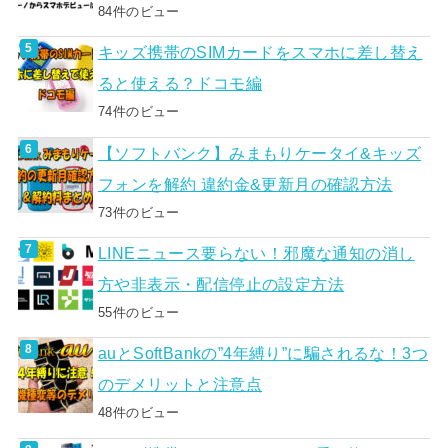
84件のビュー
キッズ携帯のSIMカードをスマホに差し替え
ると使える？ドコモ編
74件のビュー
【ソフトバンク】みまもりケータイ&キッズ
フォンを解約 違約金&更新月の確認方法
73件のビュー
LINEニュース要らない！邪魔な通知の消し
方や非表示・配信停止の設定方法
55件のビュー
auとSoftBankの”4年縛り”に騙されるな！3つ
のデメリットと注意点
48件のビュー