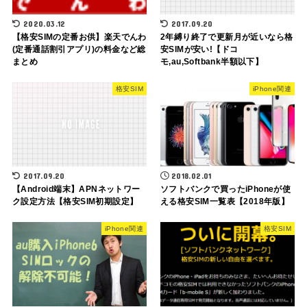
2020.03.12
2017.09.20
【格安SIMの定番お供】楽天でんわ
2年縛り終了で更新月が近いなら格
(定番通話割引アプリ)の料金など総
安SIMが安い!【ドコ
まとめ
モ,au,Softbank半額以下】
格安SIM
iPhone関連
2017.09.20
2018.02.01
【Android端末】APNネットワー
ソフトバンクで買ったiPhoneが使
ク設定方法【格安SIM初期設定】
える格安SIM一覧表【2018年版】
iPhone関連
格安SIM