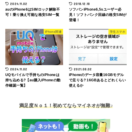
2024.11.02
2018.12.18
auのiPhone6はSIMロック解除不
ソフバンiPhone6,5sユーザー必
可！乗り換え可能な格安SIM一覧
見！ソフトバンク回線の格安SIMが
登場！
iPhone関連
学生スマホ
2024.11.02
2021.08.02
UQモバイルで手持ちのiPhoneは
iPhoneのデータ容量16GBモデル
持ち込める?【au購入iPhoneの動
で足りる? 16GBあるとどれくらい
作確認一覧】
使えるか
満足度Ｎｏ１！初めてならマイネオが無難♪