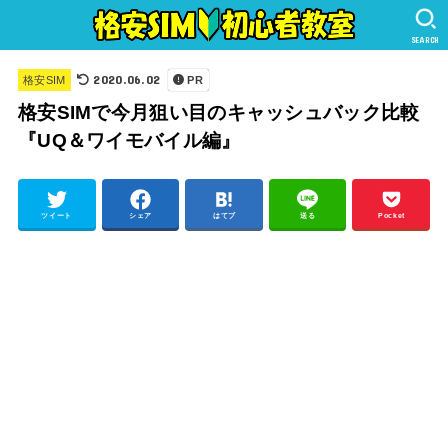
SEARCH
2020.06.02
格安SIM
PR
格安SIMで今月狙い目のキャッシュバック比較
『UQ＆ワイモバイル編』
ツイート
シェア
はてブ
送る
Pocket