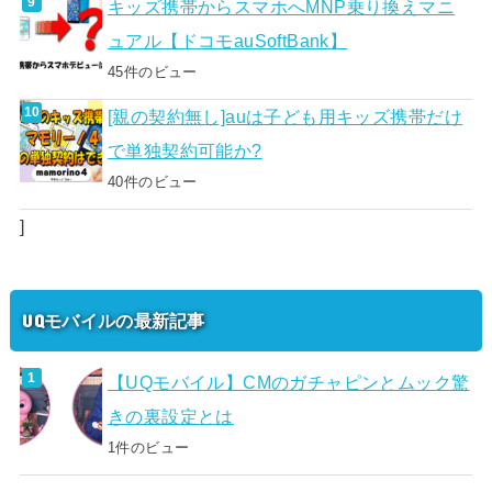
キッズ携帯からスマホへMNP乗り換えマニ
ュアル【ドコモauSoftBank】
45件のビュー
[親の契約無し]auは子ども用キッズ携帯だけ
で単独契約可能か?
40件のビュー
]
UQモバイルの最新記事
【UQモバイル】CMのガチャピンとムック驚
きの裏設定とは
1件のビュー