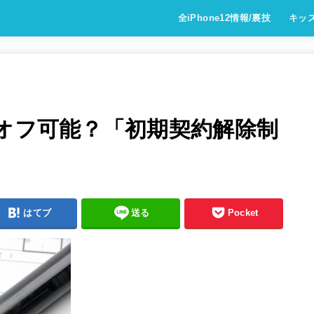
全iPhone12情報/裏技
キッ
グオフ可能？「初期契約解除制
はてブ
送る
Pocket