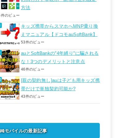
方法
4件のビュー
キッズ携帯からスマホへMNP乗り換
えマニュアル【ドコモauSoftBank】
53件のビュー
auとSoftBankの”4年縛り”に騙される
な！3つのデメリットと注意点
46件のビュー
[親の契約無し]auは子ども用キッズ携
帯だけで単独契約可能か?
43件のビュー
UQモバイルの最新記事