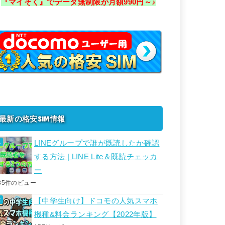
『マイそく』でデータ無制限が月額990円～♪
最新の格安SIM情報
LINEグループで誰が既読したか確認
する方法 | LINE Lite＆既読チェッカ
ー
85件のビュー
【中学生向け】ドコモの人気スマホ
機種&料金ランキング【2022年版】