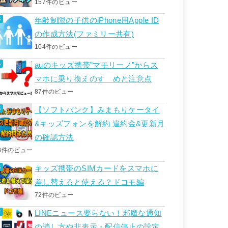
157件のビュー
年齢制限の子供のiPhone用Apple ID
の作成方法(ファミリー共有)
104件のビュー
auのキッズ携帯”マモリーノ”からス
マホに乗り換えのすゝめと注意点
87件のビュー
【ソフトバンク】みまもりケータイ
&キッズフォンを解約 違約金&更新月
の確認方法
8件のビュー
キッズ携帯のSIMカードをスマホに
差し替えると使える？ドコモ編
72件のビュー
LINEニュース要らない！邪魔な通知
の消し方や非表示・配信停止の設定