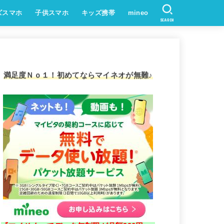
ズスマホ
子供スマホ
キッズ携帯
mineo
SEARCH
満足度Ｎｏ１！初めてならマイネオが無難♪