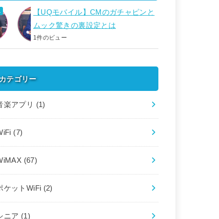
【UQモバイル】CMのガチャピンと
ムック驚きの裏設定とは
1件のビュー
カテゴリー
音楽アプリ
(1)
WiFi
(7)
WiMAX
(67)
ポケットWiFi
(2)
シニア
(1)