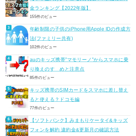
金ランキング【2022年版】
155件のビュー
年齢制限の子供のiPhone用Apple IDの作成方
法(ファミリー共有)
102件のビュー
auのキッズ携帯”マモリーノ”からスマホに乗
り換えのすゝめと注意点
85件のビュー
キッズ携帯のSIMカードをスマホに差し替え
ると使える？ドコモ編
77件のビュー
【ソフトバンク】みまもりケータイ&キッズ
フォンを解約 違約金&更新月の確認方法