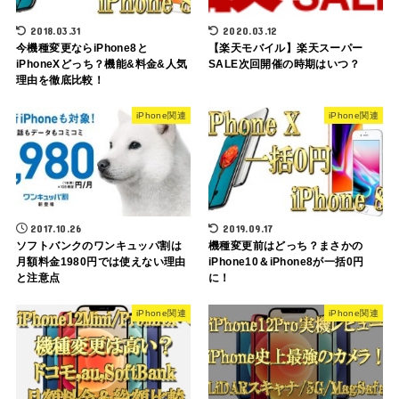
2018.03.31
2020.03.12
今機種変更ならiPhone8と
【楽天モバイル】楽天スーパー
iPhoneXどっち？機能&料金&人気
SALE次回開催の時期はいつ？
理由を徹底比較！
iPhone関連
iPhone関連
2017.10.26
2019.09.17
ソフトバンクのワンキュッパ割は
機種変更前はどっち？まさかの
月額料金1980円では使えない理由
iPhone10＆iPhone8が一括0円
と注意点
に！
iPhone関連
iPhone関連