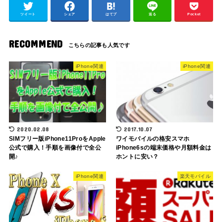
ツイート
シェア
はてブ
送る
Pocket
RECOMMEND
iPhone関連
iPhone関連
2020.02.08
2017.10.07
SIMフリー版iPhone11ProをApple
ワイモバイルの格安スマホ
公式で購入！手順を画像付で全公
iPhone6sの端末価格や月額料金は
開♪
ホントに安い？
iPhone関連
楽天モバイル