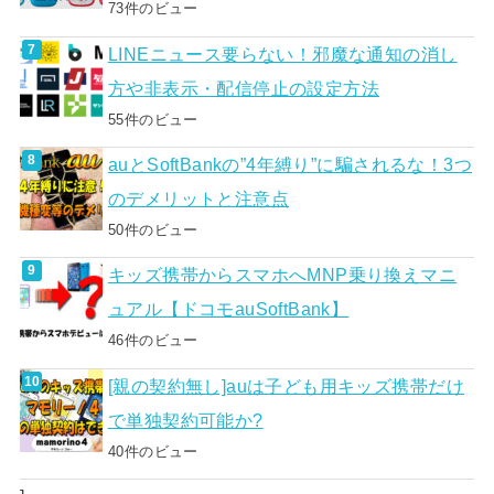
73件のビュー
LINEニュース要らない！邪魔な通知の消し
方や非表示・配信停止の設定方法
55件のビュー
auとSoftBankの”4年縛り”に騙されるな！3つ
のデメリットと注意点
50件のビュー
キッズ携帯からスマホへMNP乗り換えマニ
ュアル【ドコモauSoftBank】
46件のビュー
[親の契約無し]auは子ども用キッズ携帯だけ
で単独契約可能か?
40件のビュー