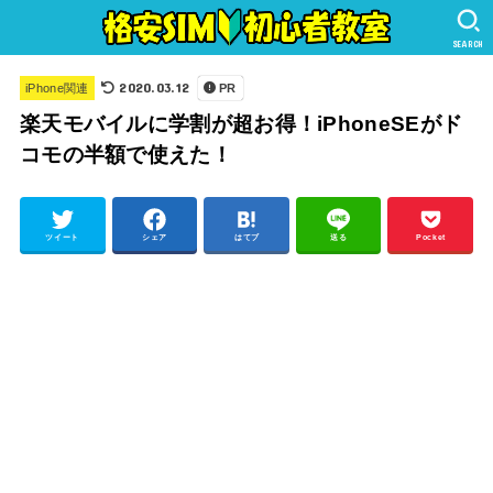
SEARCH
2020.03.12
iPhone関連
PR
楽天モバイルに学割が超お得！iPhoneSEがド
コモの半額で使えた！
ツイート
シェア
はてブ
送る
Pocket