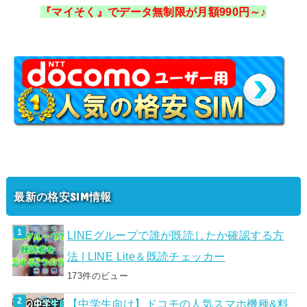
『マイそく』でデータ無制限が月額990円～♪
最新の格安SIM情報
LINEグループで誰が既読したか確認する方
法 | LINE Lite＆既読チェッカー
173件のビュー
【中学生向け】ドコモの人気スマホ機種&料