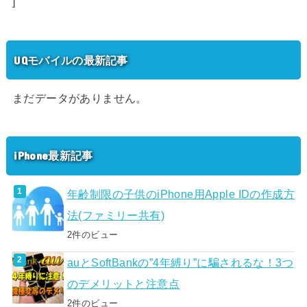
]
UQモバイルの最新記事
まだデータがありません。
iPhone最新記事
年齢制限の子供のiPhone用Apple IDの作成方
法(ファミリー共有)
2件のビュー
auとSoftBankの”4年縛り”に騙されるな！3つ
のデメリットと注意点
2件のビュー