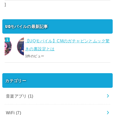
]
UQモバイルの最新記事
【UQモバイル】CMのガチャピンとムック驚
きの裏設定とは
1件のビュー
カテゴリー
音楽アプリ
(1)
WiFi
(7)