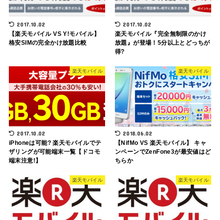
2017.10.02
2017.10.02
【楽天モバイル VS Y!モバイル】
楽天モバイル『完全無制限のかけ
格安SIMの完全かけ放題比較
放題』が登場！5分以上とどっちが
得?
楽天モバイル
楽天モバイル
2017.10.02
2018.06.02
iPhoneは可能? 楽天モバイルでテ
【NifMo VS 楽天モバイル】 キャ
ザリングが可能端末一覧【ドコモ
ンペーンでZenFone3が最安値はど
端末注意!】
ちらか
楽天モバイル
楽天モバイル