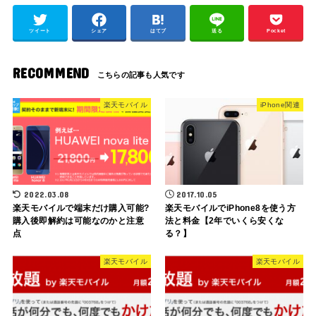
ツイート
シェア
はてブ
送る
Pocket
RECOMMEND
楽天モバイル
iPhone関連
2022.03.08
2017.10.05
楽天モバイルで端末だけ購入可能?
楽天モバイルでiPhone8を使う方
購入後即解約は可能なのかと注意
法と料金【2年でいくら安くな
点
る？】
楽天モバイル
楽天モバイル