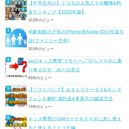
【中学生向け】ドコモの人気スマホ機種&料
金ランキング【2022年版】
152件のビュー
年齢制限の子供のiPhone用Apple IDの作成方
法(ファミリー共有)
101件のビュー
auのキッズ携帯”マモリーノ”からスマホに乗
り換えのすゝめと注意点
83件のビュー
【ソフトバンク】みまもりケータイ&キッズ
フォンを解約 違約金&更新月の確認方法
73件のビュー
キッズ携帯のSIMカードをスマホに差し替え
ると使える？ドコモ編