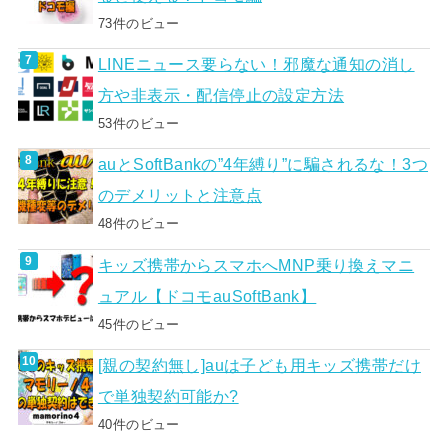
73件のビュー
LINEニュース要らない！邪魔な通知の消し
方や非表示・配信停止の設定方法
53件のビュー
auとSoftBankの”4年縛り”に騙されるな！3つ
のデメリットと注意点
48件のビュー
キッズ携帯からスマホへMNP乗り換えマニ
ュアル【ドコモauSoftBank】
45件のビュー
[親の契約無し]auは子ども用キッズ携帯だけ
で単独契約可能か?
40件のビュー