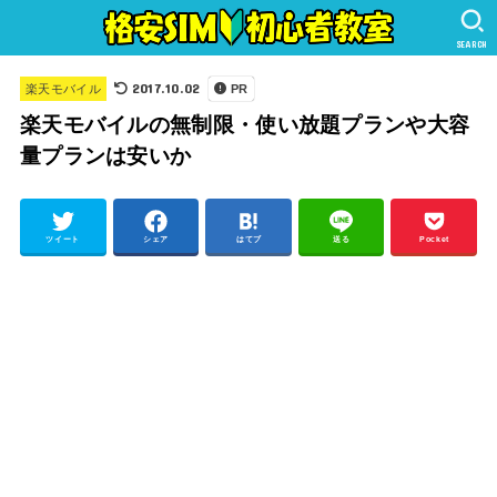
SEARCH
2017.10.02
楽天モバイル
PR
楽天モバイルの無制限・使い放題プランや大容
量プランは安いか
ツイート
シェア
はてブ
送る
Pocket