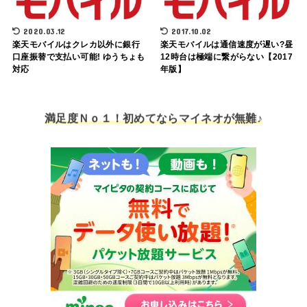
2020.03.12
2017.10.02
楽天モバイルはクレカ以外に銀行
楽天モバイルは通信速度が遅い?昼
口座振替で支払い可能! ゆうちょも
12時台は極端に繋がらない【2017
対応
年版】
満足度Ｎｏ１！初めてならマイネオが無難♪