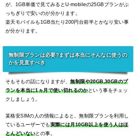
が、1GB単価で見てみるとU-mobileの25GBプランがぶ
っちぎりで安いのが分かります。
楽天モバイルも1GB当たり200円台前半とかなり安い事
が分かります。
無制限プランは必要?まずは本当にそんなに使うの
かを見直すべき
そもそもの話になりますが、
無制限や20GB,30GBのプ
ランを本当に1ヵ月で使い切れるのか
という事をチェッ
クしましょう。
某格安SIMの人の情報によると、無制限プランを利用し
ているユーザーでも
実際には月10GB以上を使う人はほ
とんどいない
との事。