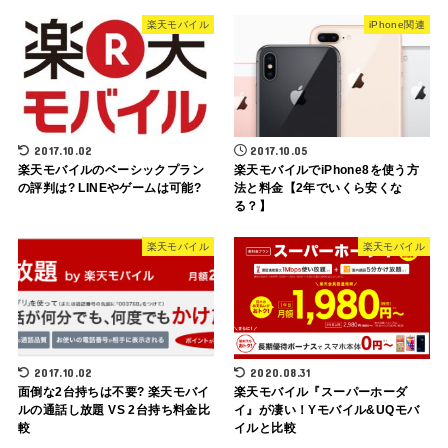
楽天モバイル
iPhone関連
2017.10.02
2017.10.05
楽天モバイルのベーシックプラン
楽天モバイルでiPhone8を使う方
の評判は? LINEやゲームは可能?
法と料金【2年でいくら安くな
る？】
楽天モバイル
楽天モバイル
2017.10.02
2020.08.31
面倒な2台持ちは不要? 楽天モバイ
楽天モバイル『スーパーホーダ
ルの通話し放題 VS 2台持ち料金比
イ』が凄い！Yモバイル&UQモバ
較
イルと比較