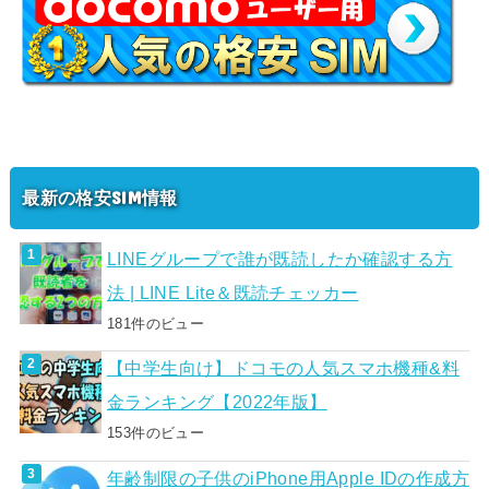
最新の格安SIM情報
LINEグループで誰が既読したか確認する方
法 | LINE Lite＆既読チェッカー
181件のビュー
【中学生向け】ドコモの人気スマホ機種&料
金ランキング【2022年版】
153件のビュー
年齢制限の子供のiPhone用Apple IDの作成方