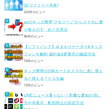
法(ファミリー共有)
102件のビュー
auのキッズ携帯”マモリーノ”からスマホに乗
り換えのすゝめと注意点
86件のビュー
【ソフトバンク】みまもりケータイ&キッズ
フォンを解約 違約金&更新月の確認方法
74件のビュー
キッズ携帯のSIMカードをスマホに差し替え
ると使える？ドコモ編
73件のビュー
LINEニュース要らない！邪魔な通知の消し
方や非表示・配信停止の設定方法