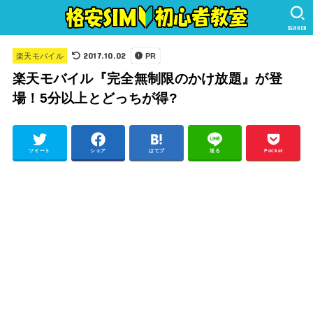
SEARCH
2017.10.02
楽天モバイル
PR
楽天モバイル『完全無制限のかけ放題』が登
場！5分以上とどっちが得?
ツイート
シェア
はてブ
送る
Pocket