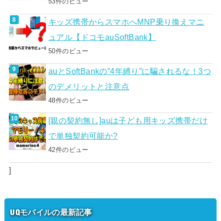
53件のビュー
キッズ携帯からスマホへMNP乗り換えマニ
ュアル【ドコモauSoftBank】
50件のビュー
auとSoftBankの”4年縛り”に騙されるな！3つ
のデメリットと注意点
48件のビュー
[親の契約無し]auは子ども用キッズ携帯だけ
で単独契約可能か?
42件のビュー
]
UQモバイルの最新記事