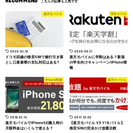
RECOMMEND
楽天モバイル
学生スマホ
2020.03.12
2020.08.31
ドコモ回線の格安SIMで銀行引き落
楽天モバイルに学割はある？新規
とし口座振替の支払対応はある?
の学生向けキャンペーン/iPhone情
報
iPhone関連
楽天モバイル
2018.03.14
2017.10.02
楽天モバイルでiPhoneSE購入時の
【楽天モバイル VS Y!モバイル】
月額料金はいくらで使える？
格安SIMの完全かけ放題比較