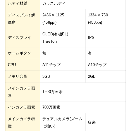
ボディ材質
ガラスボディ
ディスプレイ解
2436 × 1125
1334 × 750
像度
(458ppi)
(458ppi)
OLED(有機EL)
ディスプレイ
IPS
TrueTon
ホームボタン
無
有
CPU
A11チップ
A10チップ
メモリ容量
3GB
2GB
メインカメラ画
1200万画素
素
インカメラ画素
700万画素
メインカメラ特
デュアルカメラ(ズーム
従来
徴
に強い)