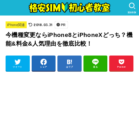
SEARCH
2018.03.31
iPhone関連
PR
今機種変更ならiPhone8とiPhoneXどっち？機
能&料金&人気理由を徹底比較！
ツイート
シェア
はてブ
送る
Pocket