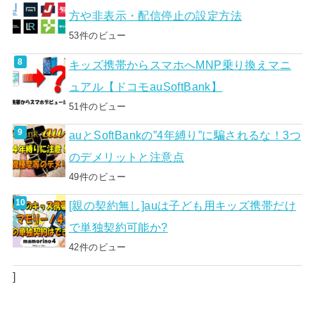
方や非表示・配信停止の設定方法
53件のビュー
キッズ携帯からスマホへMNP乗り換えマニ
ュアル【ドコモauSoftBank】
51件のビュー
auとSoftBankの”4年縛り”に騙されるな！3つ
のデメリットと注意点
49件のビュー
[親の契約無し]auは子ども用キッズ携帯だけ
で単独契約可能か?
42件のビュー
]