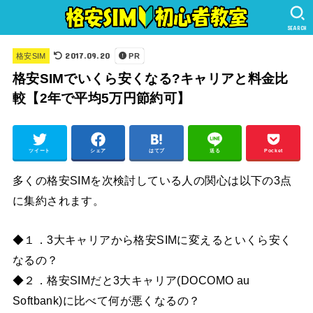
SEARCH
2017.09.20
格安SIM
PR
格安SIMでいくら安くなる?キャリアと料金比
較【2年で平均5万円節約可】
ツイート
シェア
はてブ
送る
Pocket
多くの格安SIMを次検討している人の関心は以下の3点
に集約されます。
◆１．3大キャリアから格安SIMに変えるといくら安く
なるの？
◆２．格安SIMだと3大キャリア(DOCOMO au
Softbank)に比べて何が悪くなるの？