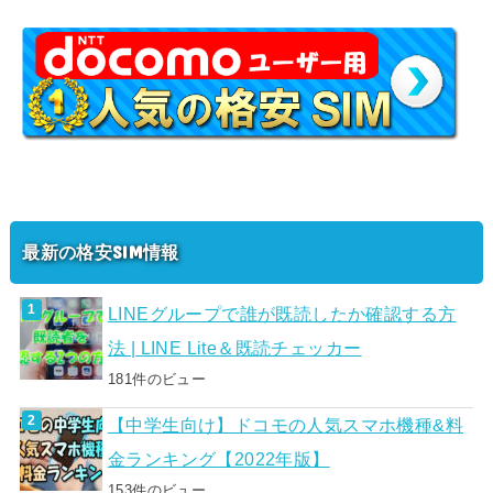
最新の格安SIM情報
LINEグループで誰が既読したか確認する方
法 | LINE Lite＆既読チェッカー
181件のビュー
【中学生向け】ドコモの人気スマホ機種&料
金ランキング【2022年版】
153件のビュー