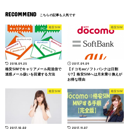
RECOMMEND
格安SIM
格安SIM
2018.09.25
2017.09.09
格安SIMでキャリアメール宛送信で
【ドコモauソフトバンクは日割
迷惑メール扱いを回避する方法
り?】格安SIMへは月末乗り換えが
お得な理由
格安SIM
格安SIM
2017.10.02
2017.11.07