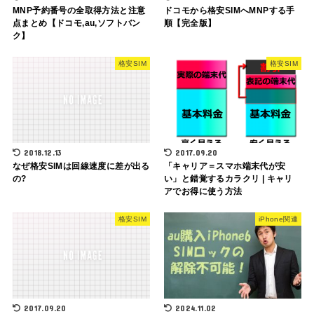
MNP予約番号の全取得方法と注意
ドコモから格安SIMへMNPする手
点まとめ【ドコモ,au,ソフトバン
順【完全版】
ク】
格安SIM
格安SIM
2018.12.13
2017.09.20
なぜ格安SIMは回線速度に差が出る
「キャリア＝スマホ端末代が安
の?
い」と錯覚するカラクリ | キャリ
アでお得に使う方法
格安SIM
iPhone関連
2017.09.20
2024.11.02