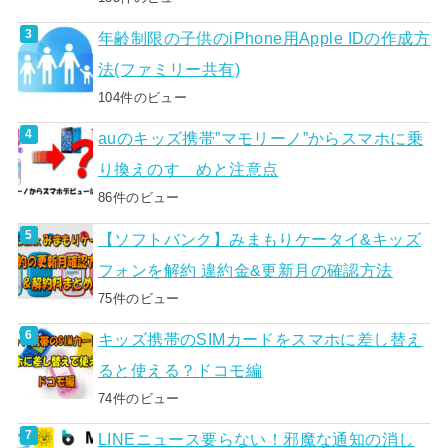
年齢制限の子供のiPhone用Apple IDの作成方
法(ファミリー共有)
104件のビュー
auのキッズ携帯”マモリーノ”からスマホに乗
り換えのすゝめと注意点
86件のビュー
【ソフトバンク】みまもりケータイ&キッズ
フォンを解約 違約金&更新月の確認方法
75件のビュー
キッズ携帯のSIMカードをスマホに差し替え
ると使える？ドコモ編
74件のビュー
LINEニュース要らない！邪魔な通知の消し