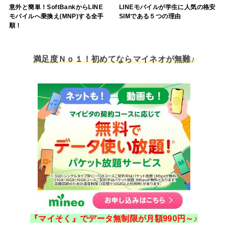
意外と簡単！SoftBankからLINE
LINEモバイルが学生に人気の格安
モバイルへ乗換え(MNP)する全手
SIMである５つの理由
順！
満足度Ｎｏ１！初めてならマイネオが無難♪
『マイそく』でデータ無制限が月額990円～♪