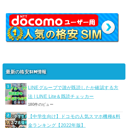
最新の格安SIM情報
LINEグループで誰が既読したか確認する方
法 | LINE Lite＆既読チェッカー
180件のビュー
【中学生向け】ドコモの人気スマホ機種&料
金ランキング【2022年版】