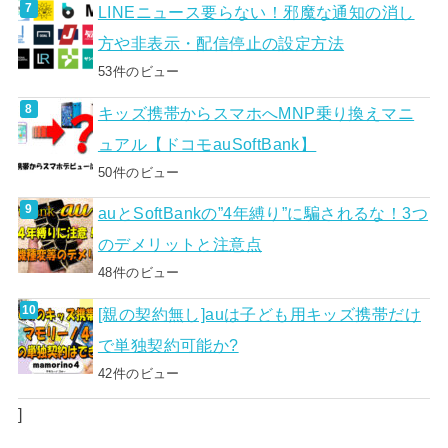
LINEニュース要らない！邪魔な通知の消し
方や非表示・配信停止の設定方法
53件のビュー
キッズ携帯からスマホへMNP乗り換えマニ
ュアル【ドコモauSoftBank】
50件のビュー
auとSoftBankの”4年縛り”に騙されるな！3つ
のデメリットと注意点
48件のビュー
[親の契約無し]auは子ども用キッズ携帯だけ
で単独契約可能か?
42件のビュー
]