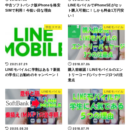
中古ソフトバンク版iPhoneを格安
LINEモバイルでiPhoneSEがセッ
SIMで利用！今狙い目な理由
ト購入可能に！しかも料金1万円安
い！
学生スマホ
LINEモバイル
2021.07.29
2018.07.06
LINEモバイルに学割はある？新規
購入前確認！LINEモバイルのエン
の学生にお勧めのキャンペーン！
トリーコード(パッケージ)3つの注
意点
LINEモバイル
LINEモバイル
2020.08.30
2018.07.19