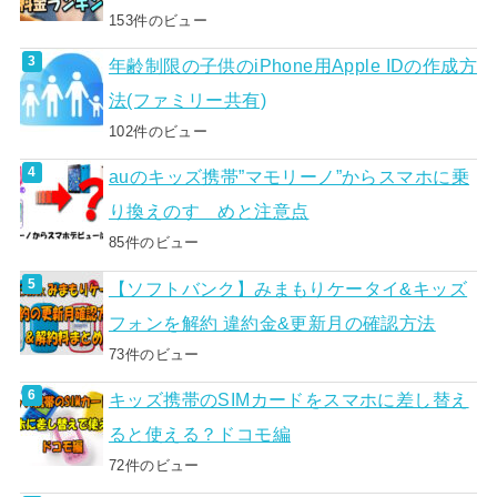
153件のビュー
年齢制限の子供のiPhone用Apple IDの作成方
法(ファミリー共有)
102件のビュー
auのキッズ携帯”マモリーノ”からスマホに乗
り換えのすゝめと注意点
85件のビュー
【ソフトバンク】みまもりケータイ&キッズ
フォンを解約 違約金&更新月の確認方法
73件のビュー
キッズ携帯のSIMカードをスマホに差し替え
ると使える？ドコモ編
72件のビュー