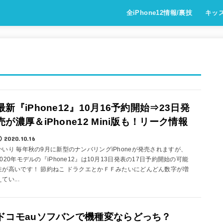
全iPhone12情報/裏技
キッ
最新『iPhone12』10月16予約開始⇒23日発
売が濃厚＆iPhone12 Mini版も！リーク情報
2020.10.16
かいり 毎年秋の9月に新型のナンバリングiPhoneが発売されますが、
2020年モデルの『iPhone12』は10月13日発表の17日予約開始の可能
性が高いです！ 節約ねこ ドラクエとかＦＦみたいにどんどん数字が増
てい...
ドコモauソフバンで機種変ならどっち？