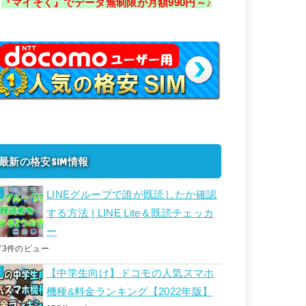
『マイそく』でデータ無制限が月額990円～♪
最新の格安SIM情報
LINEグループで誰が既読したか確認
する方法 | LINE Lite＆既読チェッカ
ー
73件のビュー
【中学生向け】ドコモの人気スマホ
機種&料金ランキング【2022年版】