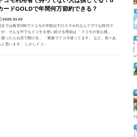
ドコモ利用者で持ってない人は損してる！d
カードGOLDで年間何万節約できる？
2020.03.02
最近では格安SIMでドコモの半額以下のスマホ代なんてザラな時代で
すが、そんな中でもドコモを使い続ける理由は 「ドコモの安心感」
「困ったらお店で聞ける」 「家族でドコモ使ってます」 など、色々あ
ると思います。 しかしドコ...
7