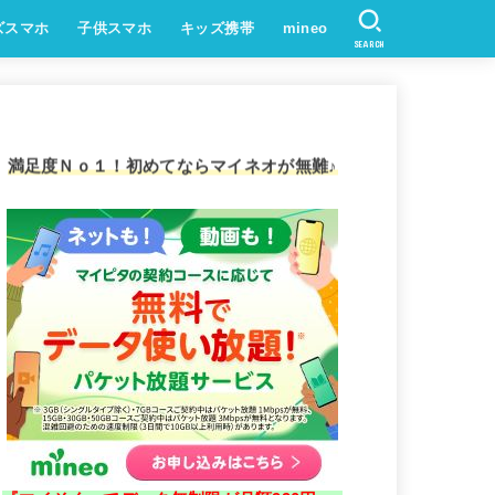
ズスマホ
子供スマホ
キッズ携帯
mineo
SEARCH
満足度Ｎｏ１！初めてならマイネオが無難♪