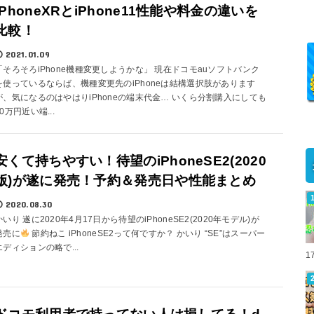
iPhoneXRとiPhone11性能や料金の違いを
比較！
2021.01.09
「そろそろiPhone機種変更しようかな」 現在ドコモauソフトバンク
を使っているならば、機種変更先のiPhoneは結構選択肢があります
が、気になるのはやはりiPhoneの端末代金… いくら分割購入にしても
10万円近い端...
安くて持ちやすい！待望のiPhoneSE2(2020
版)が遂に発売！予約＆発売日や性能まとめ
2020.08.30
かいり 遂に2020年4月17日から待望のiPhoneSE2(2020年モデル)が
発売に
節約ねこ iPhoneSE2って何ですか？ かいり “SE”はスーパー
エディションの略で...
1