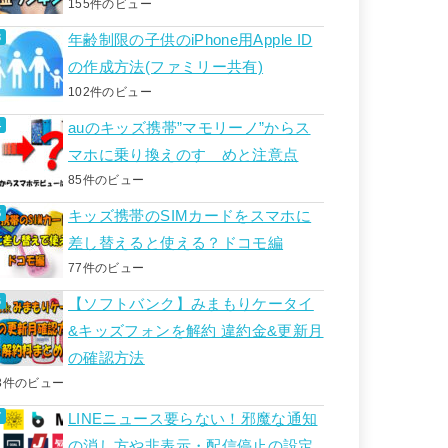
155件のビュー
年齢制限の子供のiPhone用Apple ID
の作成方法(ファミリー共有)
102件のビュー
auのキッズ携帯”マモリーノ”からス
マホに乗り換えのすゝめと注意点
85件のビュー
キッズ携帯のSIMカードをスマホに
差し替えると使える？ドコモ編
77件のビュー
【ソフトバンク】みまもりケータイ
&キッズフォンを解約 違約金&更新月
の確認方法
3件のビュー
LINEニュース要らない！邪魔な通知
の消し方や非表示・配信停止の設定