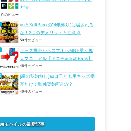
方法
5件のビュー
auとSoftBankの”4年縛り”に騙される
な！3つのデメリットと注意点
50件のビュー
キッズ携帯からスマホへMNP乗り換
えマニュアル【ドコモauSoftBank】
46件のビュー
[親の契約無し]auは子ども用キッズ携
帯だけで単独契約可能か?
40件のビュー
UQモバイルの最新記事