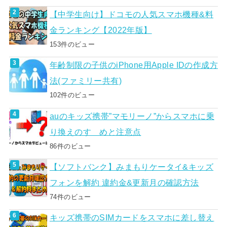
【中学生向け】ドコモの人気スマホ機種&料
金ランキング【2022年版】
153件のビュー
年齢制限の子供のiPhone用Apple IDの作成方
法(ファミリー共有)
102件のビュー
auのキッズ携帯”マモリーノ”からスマホに乗
り換えのすゝめと注意点
86件のビュー
【ソフトバンク】みまもりケータイ&キッズ
フォンを解約 違約金&更新月の確認方法
74件のビュー
キッズ携帯のSIMカードをスマホに差し替え