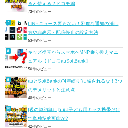
ると使える？ドコモ編
73件のビュー
LINEニュース要らない！邪魔な通知の消し
方や非表示・配信停止の設定方法
53件のビュー
キッズ携帯からスマホへMNP乗り換えマニ
ュアル【ドコモauSoftBank】
50件のビュー
auとSoftBankの”4年縛り”に騙されるな！3つ
のデメリットと注意点
48件のビュー
[親の契約無し]auは子ども用キッズ携帯だけ
で単独契約可能か?
42件のビュー