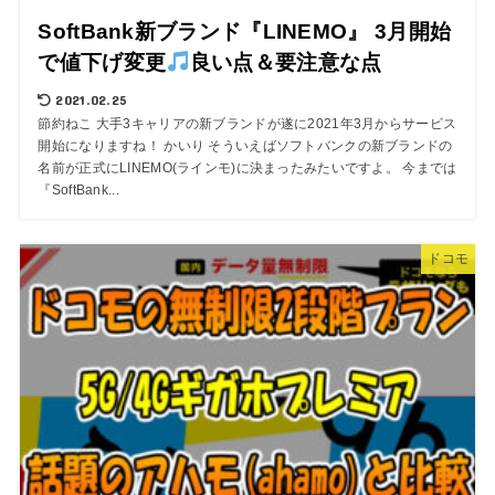
SoftBank新ブランド『LINEMO』 3月開始
で値下げ変更
良い点＆要注意な点
2021.02.25
節約ねこ 大手3キャリアの新ブランドが遂に2021年3月からサービス
開始になりますね！ かいり そういえばソフトバンクの新ブランドの
名前が正式にLINEMO(ラインモ)に決まったみたいですよ。 今までは
『SoftBank...
ドコモ