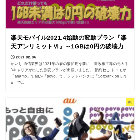
楽天モバイル2021.4始動の変動プラン『楽
天アンリミットⅥ』～1GBは0円の破壊力
2021.02.04
かいり 通信業界は2021年の春の繁忙期を前に、菅政権主導の元大手
3キャリアが出した割安プランが出揃いました。 節約ねこ ドコモが
「ahamo」でauが「povo」で、ソフトバンクは「Softbank on LIN
E」で...
au