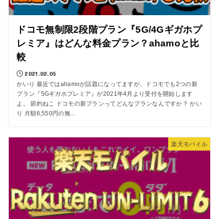
ドコモ無制限2段階プラン『5G/4Gギガホプ
レミア』はどんな料金プラン？ahamoと比
較
2021.02.05
かいり 最近ではahamoが話題になってますが、ドコモでも2つの新
プラン『5Gギガホプレミア』が2021年4月より受付を開始します
よ。 節約ねこ ドコモの新プランってどんなプランなんですか？ かい
り 月額6,550円の無...
楽天モバイル