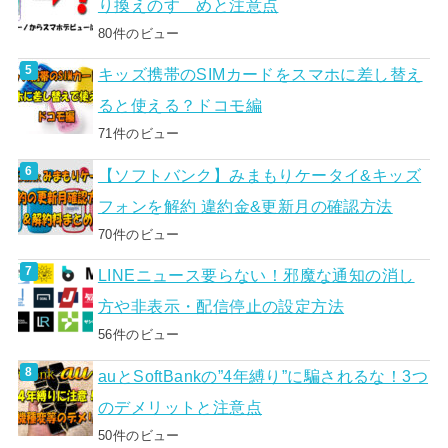
り換えのすゝめと注意点
80件のビュー
キッズ携帯のSIMカードをスマホに差し替え
ると使える？ドコモ編
71件のビュー
【ソフトバンク】みまもりケータイ&キッズ
フォンを解約 違約金&更新月の確認方法
70件のビュー
LINEニュース要らない！邪魔な通知の消し
方や非表示・配信停止の設定方法
56件のビュー
auとSoftBankの”4年縛り”に騙されるな！3つ
のデメリットと注意点
50件のビュー