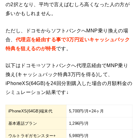
の2択となり、平均で言えばむしろ高くなった人の方が
多いかもしれません。
ただし、ドコモからソフトバンクへMNP乗り換えの場
合、
代理店を経由する事で3万円近いキャッシュバック
特典を狙えるのが特長
です。
以下はドコモ⇒ソフトバンクへ代理店経由でMNP乗り
換え(キャッシュバック特典3万円を得る)して、
iPhoneXS(64GB)を24回分割購入した場合の月額料金の
シミュレーション結果です↓
iPhoneXS(64GB)端末代
5,700円/月×24ヶ月
基本通話プラン
1,296円/月
ウルトラギガモンスター+
5,980円/月