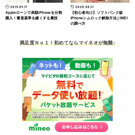
2019.09.17
2020.08.31
Appleローンで高額iPhoneを分割
【初心者向け】ソフトバンク版
購入！審査基準を緩くする裏技
iPhoneシムロック解除方法 | IMEI
の調べ方
満足度Ｎｏ１！初めてならマイネオが無難♪