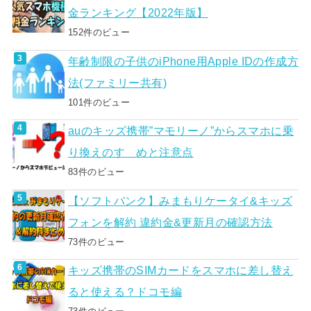
金ランキング【2022年版】
152件のビュー
年齢制限の子供のiPhone用Apple IDの作成方
法(ファミリー共有)
101件のビュー
auのキッズ携帯”マモリーノ”からスマホに乗
り換えのすゝめと注意点
83件のビュー
【ソフトバンク】みまもりケータイ&キッズ
フォンを解約 違約金&更新月の確認方法
73件のビュー
キッズ携帯のSIMカードをスマホに差し替え
ると使える？ドコモ編