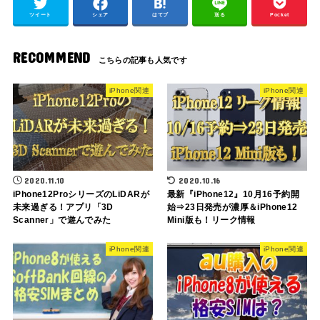
ツイート
シェア
はてブ
送る
Pocket
RECOMMEND
iPhone関連
iPhone関連
2020.11.10
2020.10.16
iPhone12ProシリーズのLiDARが
最新『iPhone12』10月16予約開
未来過ぎる！アプリ「3D
始⇒23日発売が濃厚＆iPhone12
Scanner」で遊んでみた
Mini版も！リーク情報
iPhone関連
iPhone関連