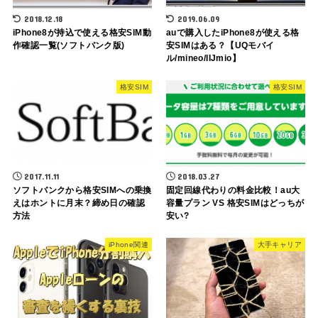
2018.12.18
2019.06.09
iPhone8が持込で使える格安SIM動
auで購入したiPhone8が使える格
作確認一覧(ソフトバンク版)
安SIMはある？【UQモバイ
ル/mineo/IIJmio】
格安SIM
格安SIM
2017.11.11
2018.03.27
ソフトバンクから格安SIMへの乗換
固定回線代わりの料金比較！au大
えはホントに月末？締め日の確認
容量プラン VS 格安SIMはどっちが
方法
安い?
iPhone関連
大手キャリア