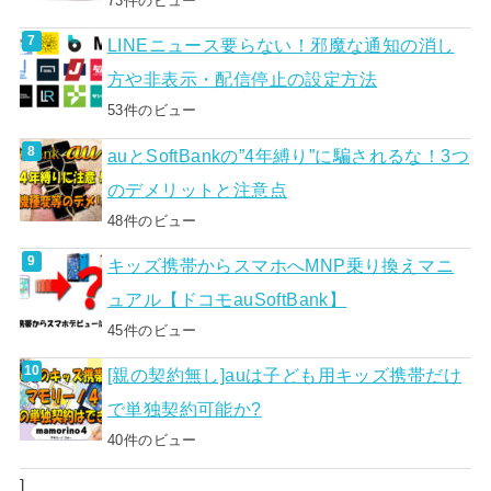
73件のビュー
LINEニュース要らない！邪魔な通知の消し
方や非表示・配信停止の設定方法
53件のビュー
auとSoftBankの”4年縛り”に騙されるな！3つ
のデメリットと注意点
48件のビュー
キッズ携帯からスマホへMNP乗り換えマニ
ュアル【ドコモauSoftBank】
45件のビュー
[親の契約無し]auは子ども用キッズ携帯だけ
で単独契約可能か?
40件のビュー
]