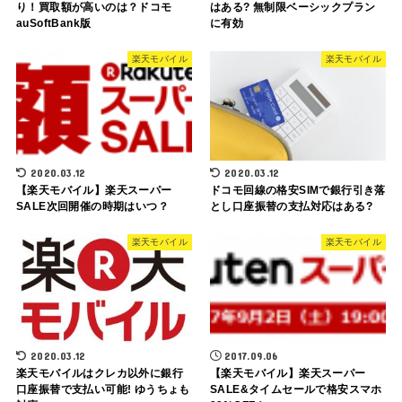
り！買取額が高いのは？ドコモ
はある? 無制限ベーシックプラン
auSoftBank版
に有効
楽天モバイル
楽天モバイル
2020.03.12
2020.03.12
【楽天モバイル】楽天スーパー
ドコモ回線の格安SIMで銀行引き落
SALE次回開催の時期はいつ？
とし口座振替の支払対応はある?
楽天モバイル
楽天モバイル
2020.03.12
2017.09.06
楽天モバイルはクレカ以外に銀行
【楽天モバイル】楽天スーパー
口座振替で支払い可能! ゆうちょも
SALE&タイムセールで格安スマホ