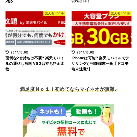
対応
90%OFF！
楽天モバイル
楽天モバイル
2017.10.02
2017.10.02
面倒な2台持ちは不要? 楽天モバイ
iPhoneは可能? 楽天モバイルでテ
ルの通話し放題 VS 2台持ち料金比
ザリングが可能端末一覧【ドコモ
較
端末注意!】
満足度Ｎｏ１！初めてならマイネオが無難♪