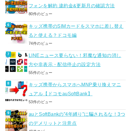
フォンを解約 違約金&更新月の確認方法
80件のビュー
キッズ携帯のSIMカードをスマホに差し替え
ると使える？ドコモ編
74件のビュー
LINEニュース要らない！邪魔な通知の消し
方や非表示・配信停止の設定方法
55件のビュー
キッズ携帯からスマホへMNP乗り換えマニ
ュアル【ドコモauSoftBank】
53件のビュー
auとSoftBankの”4年縛り”に騙されるな！3つ
のデメリットと注意点