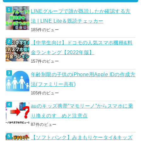
LINEグループで誰が既読したか確認する方
法 | LINE Lite＆既読チェッカー
185件のビュー
【中学生向け】ドコモの人気スマホ機種&料
金ランキング【2022年版】
157件のビュー
年齢制限の子供のiPhone用Apple IDの作成方
法(ファミリー共有)
105件のビュー
auのキッズ携帯”マモリーノ”からスマホに乗
り換えのすゝめと注意点
87件のビュー
【ソフトバンク】みまもりケータイ&キッズ