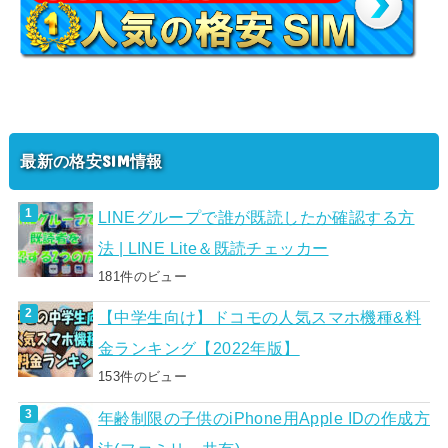
最新の格安SIM情報
LINEグループで誰が既読したか確認する方
法 | LINE Lite＆既読チェッカー
181件のビュー
【中学生向け】ドコモの人気スマホ機種&料
金ランキング【2022年版】
153件のビュー
年齢制限の子供のiPhone用Apple IDの作成方