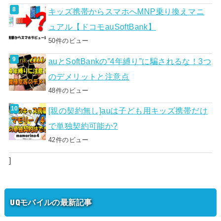
キッズ携帯からスマホへMNP乗り換えマニ
ュアル【ドコモauSoftBank】
50件のビュー
auとSoftBankの”4年縛り”に騙されるな！3つ
のデメリットと注意点
48件のビュー
[親の契約無し]auは子ども用キッズ携帯だけ
で単独契約可能か?
42件のビュー
]
UQモバイルの最新記事