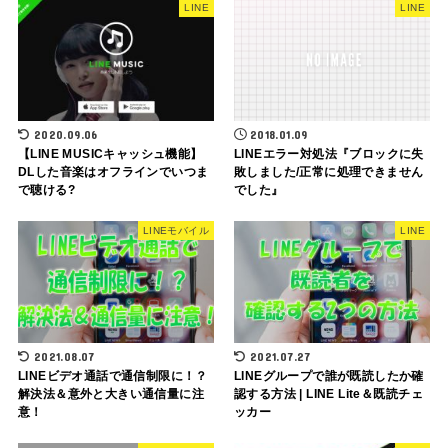
LINE
LINE
2020.09.06
2018.01.09
【LINE MUSICキャッシュ機能】
LINEエラー対処法『ブロックに失
DLした音楽はオフラインでいつま
敗しました/正常に処理できません
で聴ける?
でした』
LINEモバイル
LINE
2021.08.07
2021.07.27
LINEビデオ通話で通信制限に！？
LINEグループで誰が既読したか確
解決法＆意外と大きい通信量に注
認する方法 | LINE Lite＆既読チェ
意！
ッカー