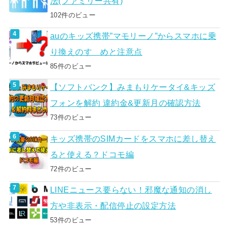
法(ファミリー共有)
102件のビュー
auのキッズ携帯”マモリーノ”からスマホに乗
り換えのすゝめと注意点
85件のビュー
【ソフトバンク】みまもりケータイ&キッズ
フォンを解約 違約金&更新月の確認方法
73件のビュー
キッズ携帯のSIMカードをスマホに差し替え
ると使える？ドコモ編
72件のビュー
LINEニュース要らない！邪魔な通知の消し
方や非表示・配信停止の設定方法
53件のビュー