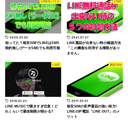
LINEモバイル
LINE
2020.09.05
2021.07.27
知ってた？格安SIMでLINEはSMS
LINE通話が出来ない時の確認方法
契約無し(データSIM)でも利用可能
「この機能を利用する権限があり
ません」
LINE
格安SIM
2018.03.24
2017.09.21
LINE MUSICで聴きすぎ注意！ど
格安SIMの音声通話の強い味方!
れくらいで通信制限が掛かる?
LINEのIP電話「LINE OUT」のメ
リット