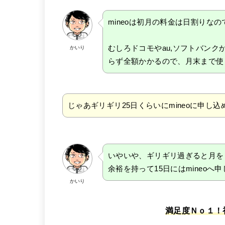
mineoは初月の料金は日割りな
むしろドコモやau,ソフトバンク
かいり
らず全額かかるので、月末まで使
じゃあギリギリ25日くらいにmineoに申し
いやいや、ギリギリ過ぎると月を
余裕を持って15日にはmineoへ
かいり
満足度Ｎｏ１！