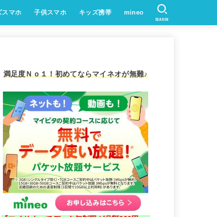
ズスマホ
子供スマホ
キッズ携帯
mineo
SEARCH
満足度Ｎｏ１！初めてならマイネオが無難♪