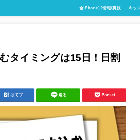
全iPhone12情報/裏技
キッ
し込むタイミングは15日！日割
はてブ
送る
Pocket